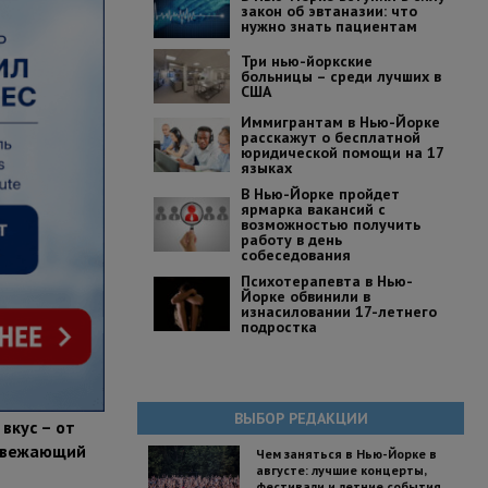
закон об эвтаназии: что
нужно знать пациентам
Три нью-йоркские
больницы – среди лучших в
США
Иммигрантам в Нью-Йорке
расскажут о бесплатной
юридической помощи на 17
языках
В Нью-Йорке пройдет
ярмарка вакансий с
возможностью получить
работу в день
собеседования
Психотерапевта в Нью-
Йорке обвинили в
изнасиловании 17-летнего
подростка
ВЫБОР РЕДАКЦИИ
вкус – от
освежающий
Чем заняться в Нью-Йорке в
августе: лучшие концерты,
фестивали и летние события