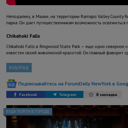
Неподалеку, в Махве, на территории Ramapo Valley County 
парка. Он дает путешественникам возможность освежиться 
Chikahoki Falls
Chikahoki Falls в Ringwood State Park — еще одно северное 
известен своей живописной красотой. Он главный фаворит с
ВОДОПАД
Подписывайтесь на ForumDaily NewYork в Goo
Facebook
Telegram
В закладки
КУДА ПОЙТИ В ГОРОДЕ