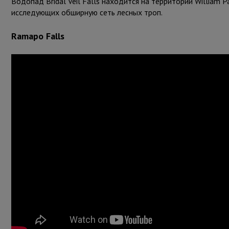
Водопад Bridal Veil Falls находится на территории William P
исследующих обширную сеть лесных троп.
Ramapo Falls