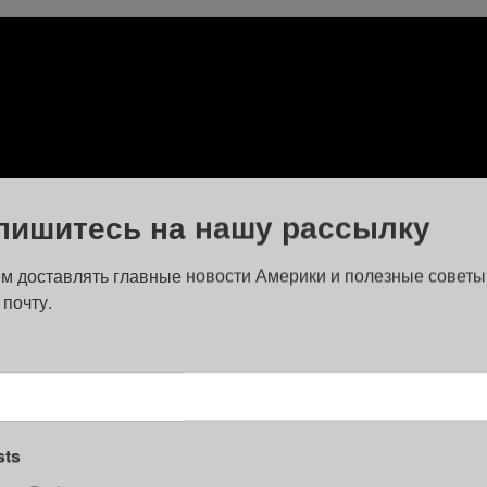
пишитесь на нашу рассылку
м доставлять главные новости Америки и полезные советы
 почту.
 Falls в резервации Саут-Маунтин. До этого 7-метрового вод
sts
ы и красота водопада создают идеальный фон для любителей а