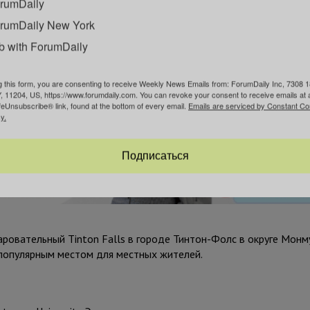
rumDaily
rumDaily New York
b with ForumDaily
g this form, you are consenting to receive Weekly News Emails from: ForumDaily Inc, 7308 1
, 11204, US, https://www.forumdaily.com. You can revoke your consent to receive emails at 
feUnsubscribe® link, found at the bottom of every email.
Emails are serviced by Constant Co
y.
Подписаться
ровательный Tinton Falls в городе Тинтон-Фолс в округе Монм
популярным местом для местных жителей.