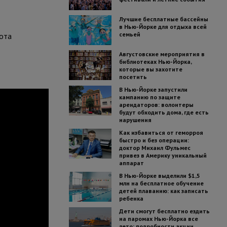
Лучшие бесплатные бассейны
в Нью-Йорке для отдыха всей
семьей
ота
Августовские мероприятия в
библиотеках Нью-Йорка,
которые вы захотите
посетить
В Нью-Йорке запустили
кампанию по защите
арендаторов: волонтеры
будут обходить дома, где есть
нарушения
Как избавиться от геморроя
быстро и без операции:
доктор Михаил Фульмес
привез в Америку уникальный
аппарат
В Нью-Йорке выделили $1,5
млн на бесплатное обучение
детей плаванию: как записать
ребенка
Дети смогут бесплатно ездить
на паромах Нью-Йорка все
лето: подробности акции