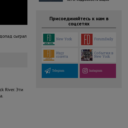
Присоединяйтесь к нам в
соцсетях
одопад сыграл
New York
ForumDaily
Ищу
События в
совета
New York
Telegram
Instagram
 River. Эти
а.