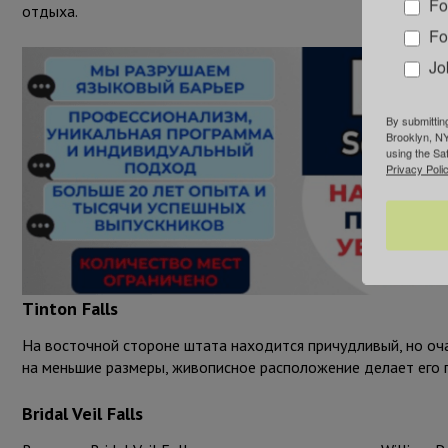
Fo
отдыха.
Fo
Jo
By submittin
Brooklyn, NY
using the Sa
Privacy Polic
Tinton Falls
На восточной стороне штата находится причудливый, но оча
на меньшие размеры, живописное расположение делает его 
Bridal Veil Falls