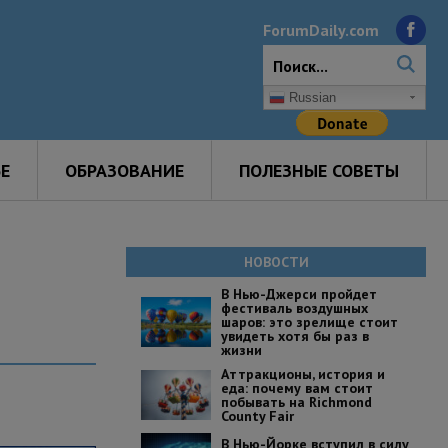
ForumDaily.com
Russian
Е
ОБРАЗОВАНИЕ
ПОЛЕЗНЫЕ СОВЕТЫ
НОВОСТИ
В Нью-Джерси пройдет
фестиваль воздушных
шаров: это зрелище стоит
увидеть хотя бы раз в
жизни
Аттракционы, история и
еда: почему вам стоит
побывать на Richmond
County Fair
В Нью-Йорке вступил в силу