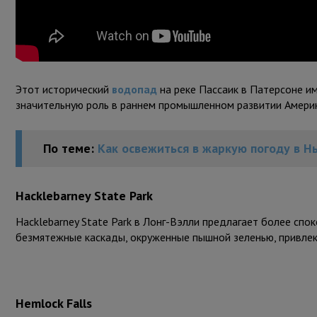
Этот исторический
водопад
на реке Пассаик в Патерсоне им
значительную роль в раннем промышленном развитии Америк
По теме:
Как освежиться в жаркую погоду в 
Hacklebarney State Park
Hacklebarney State Park в Лонг-Вэлли предлагает более спо
безмятежные каскады, окруженные пышной зеленью, привлек
Hemlock Falls