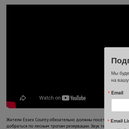
Под
Мы буде
на вашу
Email
Жители Essex County обязательно должны посетить Hemlock
Email Li
добраться по лесным тропам резервации. Звук текущей вод