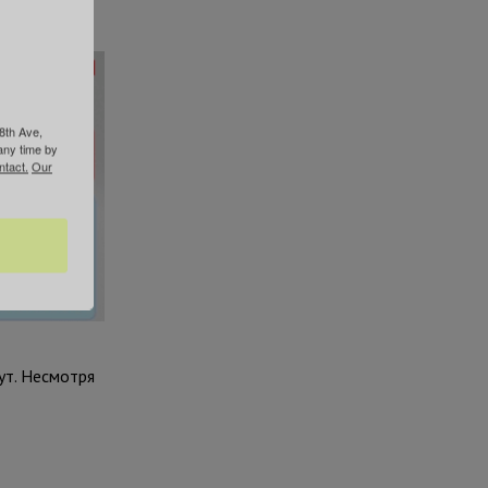
8th Ave,
any time by
ntact.
Our
ут. Несмотря