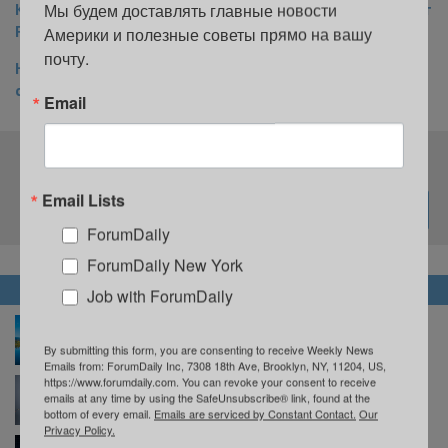
Мы будем доставлять главные новости 
Какой будет зима в Нью-Йорке: разбираем прогнозы от
Former’s Almanac и AccuWeather
Америки и полезные советы прямо на вашу 
почту.
Нью-Йорк признали худшим штатом для жизни с
собакой
Email
Подпишитесь на нашу рассылку
Email Lists
ForumDaily
ForumDaily New York
НОВОСТИ
Job with ForumDaily
В Нью-Джерси пройдет фестиваль воздушных
шаров: это зрелище стоит увидеть хотя бы раз в
By submitting this form, you are consenting to receive Weekly News
жизни
Emails from: ForumDaily Inc, 7308 18th Ave, Brooklyn, NY, 11204, US,
https://www.forumdaily.com. You can revoke your consent to receive
Аттракционы, история и еда: почему вам стоит
emails at any time by using the SafeUnsubscribe® link, found at the
побывать на Richmond County Fair
bottom of every email.
Emails are serviced by Constant Contact.
Our
Privacy Policy.