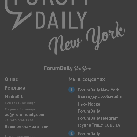
О нас
Мы в соцсетях
Реклама
ForumDaily New York
MediaKit
Календарь событий в
Контактное лицо:
Нью-Йорке
Марина Баранчук
ForumDaily
ad@forumdaily.com
ForumDailyTelegram
+1 347-604-1261
Группа “ИЩУ СОВЕТА”
Наши рекламодатели
ForumDaily
E-mail редакции: