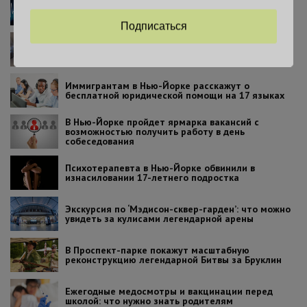
В Нью-Йорке вступил в силу закон об эвтаназии:
что нужно знать пациентам
Подписаться
Три нью-йоркские больницы – среди лучших в
США
Иммигрантам в Нью-Йорке расскажут о
бесплатной юридической помощи на 17 языках
В Нью-Йорке пройдет ярмарка вакансий с
возможностью получить работу в день
собеседования
Психотерапевта в Нью-Йорке обвинили в
изнасиловании 17-летнего подростка
Экскурсия по ‘Мэдисон-сквер-гарден’: что можно
увидеть за кулисами легендарной арены
В Проспект-парке покажут масштабную
реконструкцию легендарной Битвы за Бруклин
Ежегодные медосмотры и вакцинации перед
школой: что нужно знать родителям