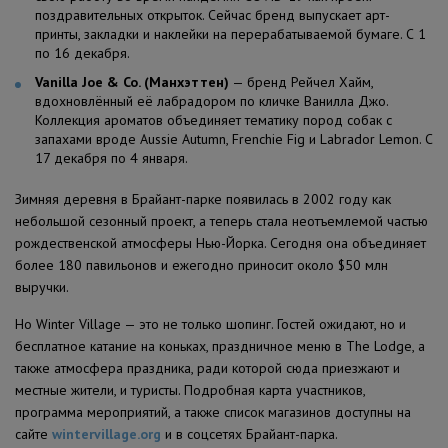
поздравительных открыток. Сейчас бренд выпускает арт-
принты, закладки и наклейки на перерабатываемой бумаге. С 1
по 16 декабря.
Vanilla Joe & Co. (Манхэттен)
— бренд Рейчел Хайм,
вдохновлённый её лабрадором по кличке Ванилла Джо.
Коллекция ароматов объединяет тематику пород собак с
запахами вроде Aussie Autumn, Frenchie Fig и Labrador Lemon. С
17 декабря по 4 января.
Зимняя деревня в Брайант-парке появилась в 2002 году как
небольшой сезонный проект, а теперь стала неотъемлемой частью
рождественской атмосферы Нью-Йорка. Сегодня она объединяет
более 180 павильонов и ежегодно приносит около $50 млн
выручки.
Но Winter Village — это не только шопинг. Гостей ожидают, но и
бесплатное катание на коньках, праздничное меню в The Lodge, а
также атмосфера праздника, ради которой сюда приезжают и
местные жители, и туристы. Подробная карта участников,
программа мероприятий, а также список магазинов доступны на
сайте
wintervillage.org
и в соцсетях Брайант-парка.