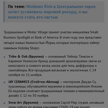
По теме:
Wollman Rink в Центральном парке
хочет установить мировой рекорд, и вы
можете стать его частью
Традиционно в Winter Village примет участие инициатива Small
Business Spotlight от Bank of America. В этом году она представит
четыре малых бизнеса Нью-Йорка, которые поочерёдно займут
павильон Holiday Shops:
Tribe & Oak (Бруклин)
— основанный Тейлор Тэнксон и
Каримом Уоллесом бренд домашней ароматерапии: свечи из
кокосового и соевого воска, масла для тела, диффузоры и
санитайзеры. Вся продукция веганская и экологичная. С 24
октября по 11 ноября.
JAY CERAMICS (Стейтен-Айленд)
— мастерская Джуди Су,
художницы, обучавшейся керамике в южнокорейском Ичхоне.
Её изделия сочетают традиционные техники и минималистичный
дизайн. С 12 по 30 ноября.
Smar Art (Бруклин)
— основанная Сарой Мар студия, начавшая
свою работу во время пандемии COVID-19 как проект