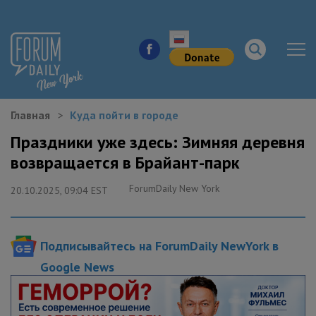
Главная
Куда пойти в городе
НОВОСТИ ГОРОДА
Праздники уже здесь: Зимняя деревня
возвращается в Брайант-парк
КУДА ПОЙТИ В ГОРОДЕ
ForumDaily New York
20.10.2025, 09:04 EST
ЗДОРОВЬЕ
РАБОТА И БИЗНЕС
Подписывайтесь на ForumDaily NewYork в
ЖИЛЬЕ
Google News
ОБРАЗОВАНИЕ