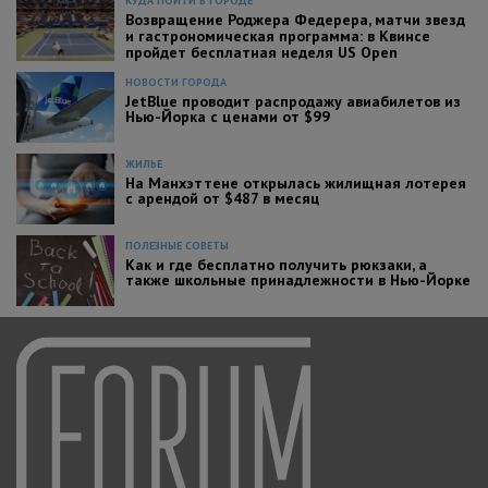
КУДА ПОЙТИ В ГОРОДЕ
Возвращение Роджера Федерера, матчи звезд
и гастрономическая программа: в Квинсе
пройдет бесплатная неделя US Open
НОВОСТИ ГОРОДА
JetBlue проводит распродажу авиабилетов из
Нью-Йорка с ценами от $99
ЖИЛЬЕ
На Манхэттене открылась жилищная лотерея
с арендой от $487 в месяц
ПОЛЕЗНЫЕ СОВЕТЫ
Как и где бесплатно получить рюкзаки, а
также школьные принадлежности в Нью-Йорке