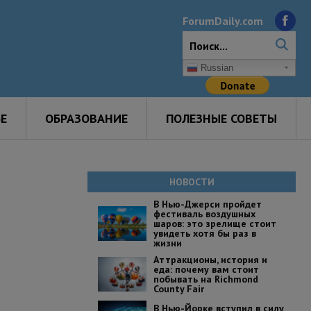
ForumDaily.com
Russian
Е
ОБРАЗОВАНИЕ
ПОЛЕЗНЫЕ СОВЕТЫ
НОВОСТИ
В Нью-Джерси пройдет
фестиваль воздушных
шаров: это зрелище стоит
увидеть хотя бы раз в
жизни
Аттракционы, история и
еда: почему вам стоит
побывать на Richmond
County Fair
В Нью-Йорке вступил в силу