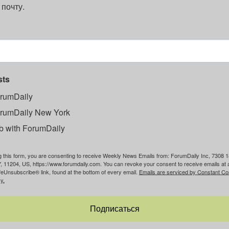
 почту.
sts
rumDaily
rumDaily New York
b with ForumDaily
g this form, you are consenting to receive Weekly News Emails from: ForumDaily Inc, 7308 1
, 11204, US, https://www.forumdaily.com. You can revoke your consent to receive emails at 
feUnsubscribe® link, found at the bottom of every email.
Emails are serviced by Constant Co
y.
Подписаться