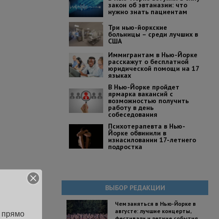
закон об эвтаназии: что
нужно знать пациентам
Три нью-йоркские
больницы – среди лучших в
США
Иммигрантам в Нью-Йорке
расскажут о бесплатной
юридической помощи на 17
языках
В Нью-Йорке пройдет
ярмарка вакансий с
возможностью получить
работу в день
собеседования
Психотерапевта в Нью-
Йорке обвинили в
изнасиловании 17-летнего
подростка
ВЫБОР РЕДАКЦИИ
Чем заняться в Нью-Йорке в
августе: лучшие концерты,
 прямо 
фестивали и летние события