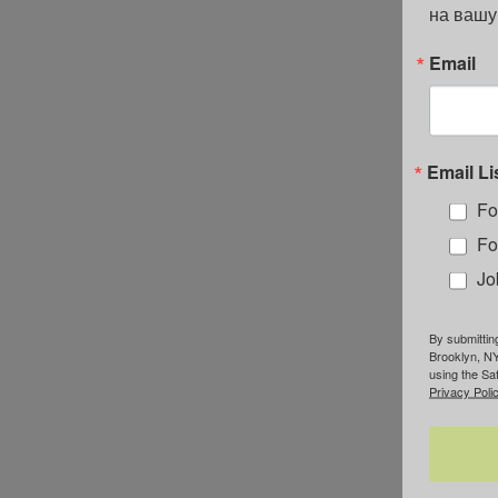
на вашу
Email
Email Li
Fo
Fo
Jo
By submittin
Brooklyn, NY
using the Sa
Privacy Polic