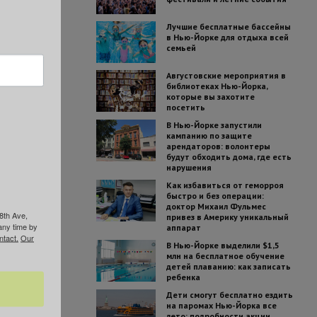
Лучшие бесплатные бассейны
в Нью-Йорке для отдыха всей
семьей
Августовские мероприятия в
библиотеках Нью-Йорка,
которые вы захотите
посетить
В Нью-Йорке запустили
кампанию по защите
арендаторов: волонтеры
будут обходить дома, где есть
нарушения
Как избавиться от геморроя
быстро и без операции:
доктор Михаил Фульмес
8th Ave,
привез в Америку уникальный
any time by
аппарат
ntact.
Our
В Нью-Йорке выделили $1,5
млн на бесплатное обучение
детей плаванию: как записать
ребенка
Дети смогут бесплатно ездить
на паромах Нью-Йорка все
лето: подробности акции