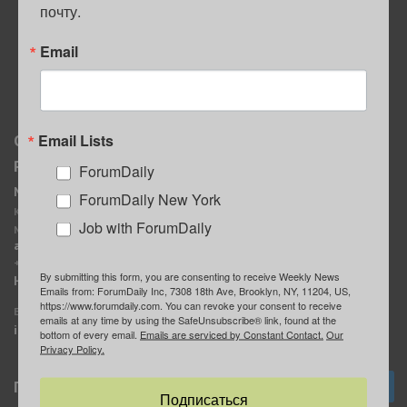
почту.
ПОЛЕЗНЫЕ СОВЕТЫ
Email
Email Lists
О нас
Мы в соцсетях
Реклама
ForumDaily
ForumDaily New York
MediaKit
Календарь событий в
ForumDaily New York
Контактное лицо:
Нью-Йорке
Job with ForumDaily
Марина Баранчук
ForumDaily
ad@forumdaily.com
ForumDailyTelegram
+1 347-604-1261
By submitting this form, you are consenting to receive Weekly News
Группа “ИЩУ СОВЕТА”
Наши рекламодатели
Emails from: ForumDaily Inc, 7308 18th Ave, Brooklyn, NY, 11204, US,
ForumDaily
https://www.forumdaily.com. You can revoke your consent to receive
E-mail редакции:
emails at any time by using the SafeUnsubscribe® link, found at the
info@forumdaily.com
bottom of every email.
Emails are serviced by Constant Contact.
Our
Privacy Policy.
Подписка
Подписаться