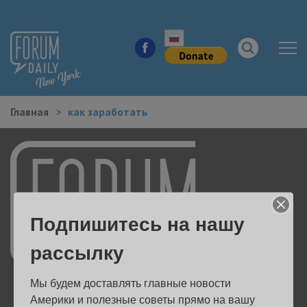
Главная
как заработать
НОВОСТИ ГОРОДА
КУДА ПОЙТИ В ГОРОДЕ
ЗДОРОВЬЕ
Подпишитесь на нашу
РАБОТА И БИЗНЕС
рассылку
ЖИЛЬЕ
Мы будем доставлять главные новости 
ОБРАЗОВАНИЕ
Америки и полезные советы прямо на вашу 