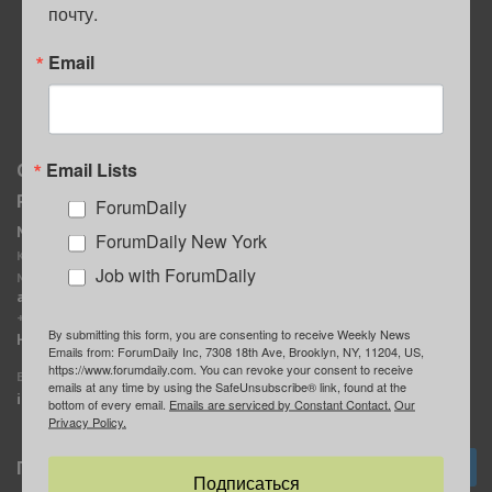
почту.
ПОЛЕЗНЫЕ СОВЕТЫ
Email
Email Lists
О нас
Мы в соцсетях
Реклама
ForumDaily
ForumDaily New York
MediaKit
Календарь событий в
ForumDaily New York
Контактное лицо:
Нью-Йорке
Job with ForumDaily
Марина Баранчук
ForumDaily
ad@forumdaily.com
ForumDailyTelegram
+1 347-604-1261
By submitting this form, you are consenting to receive Weekly News
Группа “ИЩУ СОВЕТА”
Наши рекламодатели
Emails from: ForumDaily Inc, 7308 18th Ave, Brooklyn, NY, 11204, US,
ForumDaily
https://www.forumdaily.com. You can revoke your consent to receive
E-mail редакции:
emails at any time by using the SafeUnsubscribe® link, found at the
info@forumdaily.com
bottom of every email.
Emails are serviced by Constant Contact.
Our
Privacy Policy.
Подписка
Подписаться