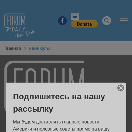
Главная
каникулы
НОВОСТИ ГОРОДА
КУДА ПОЙТИ В ГОРОДЕ
ЗДОРОВЬЕ
Подпишитесь на нашу
РАБОТА И БИЗНЕС
рассылку
ЖИЛЬЕ
Мы будем доставлять главные новости 
ОБРАЗОВАНИЕ
Америки и полезные советы прямо на вашу 