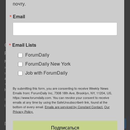
почту.
ПОЛЕЗНЫЕ СОВЕТЫ
Email
Email Lists
О нас
Мы в соцсетях
Реклама
ForumDaily
ForumDaily New York
MediaKit
Календарь событий в
ForumDaily New York
Контактное лицо:
Нью-Йорке
Job with ForumDaily
Марина Баранчук
ForumDaily
ad@forumdaily.com
ForumDailyTelegram
+1 347-604-1261
By submitting this form, you are consenting to receive Weekly News
Группа “ИЩУ СОВЕТА”
Наши рекламодатели
Emails from: ForumDaily Inc, 7308 18th Ave, Brooklyn, NY, 11204, US,
ForumDaily
https://www.forumdaily.com. You can revoke your consent to receive
E-mail редакции:
emails at any time by using the SafeUnsubscribe® link, found at the
info@forumdaily.com
bottom of every email.
Emails are serviced by Constant Contact.
Our
Privacy Policy.
Подписка
Подписаться