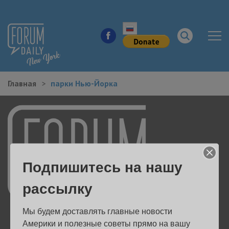
Главная
парки Нью-Йорка
НОВОСТИ ГОРОДА
КУДА ПОЙТИ В ГОРОДЕ
ЗДОРОВЬЕ
Подпишитесь на нашу
РАБОТА И БИЗНЕС
рассылку
ЖИЛЬЕ
Мы будем доставлять главные новости 
ОБРАЗОВАНИЕ
Америки и полезные советы прямо на вашу 