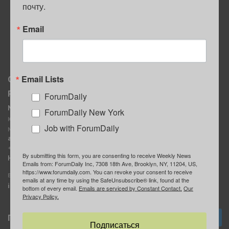
почту.
ПОЛЕЗНЫЕ СОВЕТЫ
Email
Email Lists
О нас
Мы в соцсетях
Реклама
ForumDaily
ForumDaily New York
MediaKit
Календарь событий в
ForumDaily New York
Контактное лицо:
Нью-Йорке
Job with ForumDaily
Марина Баранчук
ForumDaily
ad@forumdaily.com
ForumDailyTelegram
+1 347-604-1261
By submitting this form, you are consenting to receive Weekly News
Группа “ИЩУ СОВЕТА”
Наши рекламодатели
Emails from: ForumDaily Inc, 7308 18th Ave, Brooklyn, NY, 11204, US,
ForumDaily
https://www.forumdaily.com. You can revoke your consent to receive
E-mail редакции:
emails at any time by using the SafeUnsubscribe® link, found at the
info@forumdaily.com
bottom of every email.
Emails are serviced by Constant Contact.
Our
Privacy Policy.
Подписка
Подписаться