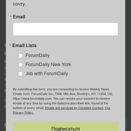
почту.
ПОЛЕЗНЫЕ СОВЕТЫ
Email
Email Lists
О нас
Мы в соцсетях
Реклама
ForumDaily
ForumDaily New York
MediaKit
Календарь событий в
ForumDaily New York
Контактное лицо:
Нью-Йорке
Job with ForumDaily
Марина Баранчук
ForumDaily
ad@forumdaily.com
ForumDailyTelegram
+1 347-604-1261
By submitting this form, you are consenting to receive Weekly News
Группа “ИЩУ СОВЕТА”
Наши рекламодатели
Emails from: ForumDaily Inc, 7308 18th Ave, Brooklyn, NY, 11204, US,
ForumDaily
https://www.forumdaily.com. You can revoke your consent to receive
E-mail редакции:
emails at any time by using the SafeUnsubscribe® link, found at the
info@forumdaily.com
bottom of every email.
Emails are serviced by Constant Contact.
Our
Privacy Policy.
Подписка
Подписаться