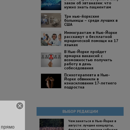
закон об эвтаназии: что
нужно знать пациентам
Три нью-йоркские
больницы – среди лучших в
США
Иммигрантам в Нью-Йорке
расскажут о бесплатной
юридической помощи на 17
языках
В Нью-Йорке пройдет
ярмарка вакансий с
возможностью получить
работу в день
собеседования
Психотерапевта в Нью-
Йорке обвинили в
изнасиловании 17-летнего
подростка
ВЫБОР РЕДАКЦИИ
Чем заняться в Нью-Йорке в
августе: лучшие концерты,
 прямо 
фестивали и летние события