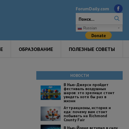
ForumDaily.com
Russian
Е
ОБРАЗОВАНИЕ
ПОЛЕЗНЫЕ СОВЕТЫ
НОВОСТИ
В Нью-Джерси пройдет
фестиваль воздушных
шаров: это зрелище стоит
увидеть хотя бы раз в
жизни
Аттракционы, история и
еда: почему вам стоит
побывать на Richmond
County Fair
В Нью-Йорке вступил в силу