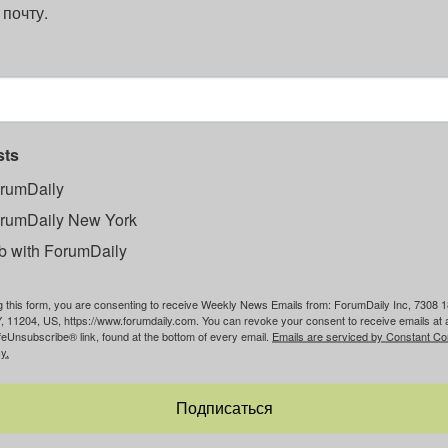
 почту.
sts
rumDaily
rumDaily New York
b with ForumDaily
g this form, you are consenting to receive Weekly News Emails from: ForumDaily Inc, 7308 1
, 11204, US, https://www.forumdaily.com. You can revoke your consent to receive emails at 
feUnsubscribe® link, found at the bottom of every email.
Emails are serviced by Constant Co
y.
Подписаться