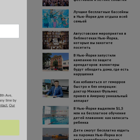
Лучшие бесплатные бассейны
в Нью-Йорке для отдыха всей
семьей
Августовские мероприятия в
библиотеках Нью-Йорка,
которые вы захотите
посетить
В Нью-Йорке запустили
кампанию по защите
арендаторов: волонтеры
будут обходить дома, где есть
нарушения
Как избавиться от геморроя
быстро и без операции:
доктор Михаил Фульмес
8th Ave,
привез в Америку уникальный
any time by
аппарат
ntact.
Our
В Нью-Йорке выделили $1,5
млн на бесплатное обучение
детей плаванию: как записать
ребенка
Дети смогут бесплатно ездить
на паромах Нью-Йорка все
лето: подробности акции