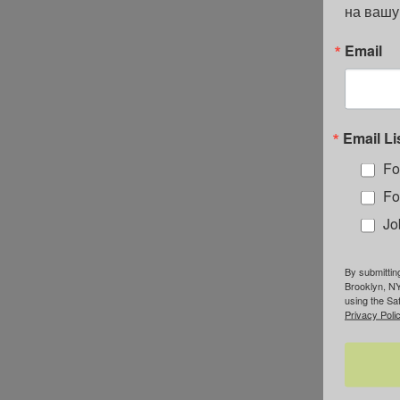
на вашу
Email
Email Li
Fo
Fo
Jo
By submittin
Brooklyn, NY
using the Sa
Privacy Polic