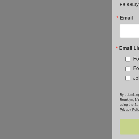
на вашу
Email
Email Li
Fo
Fo
Jo
By submittin
Brooklyn, NY
using the Sa
Privacy Polic