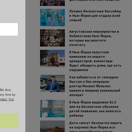
Лучшие бесплатные бассейны
в Нью-Йорке для отдыха всей
семьей
Августовские мероприятия в
библиотеках Нью-Йорка,
которые вы захотите
посетить
В Нью-Йорке запустили
кампанию по защите
арендаторов: волонтеры
будут обходить дома, где есть
нарушения
Как избавиться от геморроя
быстро и без операции:
доктор Михаил Фульмес
8th Ave,
привез в Америку уникальный
any time by
аппарат
ntact.
Our
В Нью-Йорке выделили $1,5
млн на бесплатное обучение
детей плаванию: как записать
ребенка
Дети смогут бесплатно ездить
на паромах Нью-Йорка все
лето: подробности акции