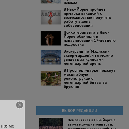
языках
В Нью-Йорке пройдет
ярмарка вакансий с
возможностью получить
работу в день
собеседования
Психотерапевта в Нью-
Йорке обвинили в
изнасиловании 17-летнего
подростка
Экскурсия по ‘Мэдисон-
сквер-гарден’: что можно
увидеть за кулисами
легендарной арены
В Проспект-парке покажут
масштабную
реконструкцию
легендарной Битвы за
Бруклин
ВЫБОР РЕДАКЦИИ
Чем заняться в Нью-Йорке в
августе: лучшие концерты,
 прямо 
фестивали и летние события