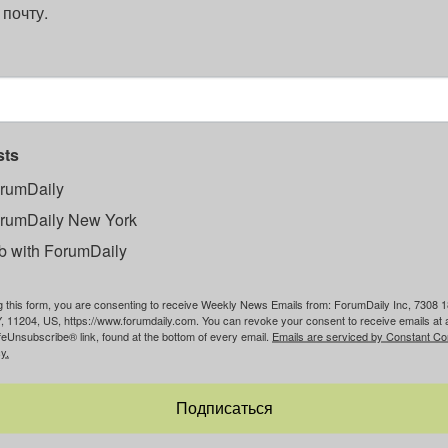
 почту.
sts
rumDaily
rumDaily New York
b with ForumDaily
g this form, you are consenting to receive Weekly News Emails from: ForumDaily Inc, 7308 1
, 11204, US, https://www.forumdaily.com. You can revoke your consent to receive emails at 
feUnsubscribe® link, found at the bottom of every email.
Emails are serviced by Constant Co
y.
Подписаться