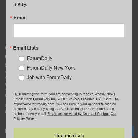
почту.
ПОЛЕЗНЫЕ СОВЕТЫ
Email
Email Lists
О нас
Мы в соцсетях
Реклама
ForumDaily
ForumDaily New York
MediaKit
Календарь событий в
ForumDaily New York
Контактное лицо:
Нью-Йорке
Job with ForumDaily
Марина Баранчук
ForumDaily
ad@forumdaily.com
ForumDailyTelegram
+1 347-604-1261
By submitting this form, you are consenting to receive Weekly News
Группа “ИЩУ СОВЕТА”
Наши рекламодатели
Emails from: ForumDaily Inc, 7308 18th Ave, Brooklyn, NY, 11204, US,
ForumDaily
https://www.forumdaily.com. You can revoke your consent to receive
E-mail редакции:
emails at any time by using the SafeUnsubscribe® link, found at the
info@forumdaily.com
bottom of every email.
Emails are serviced by Constant Contact.
Our
Privacy Policy.
Подписка
Подписаться