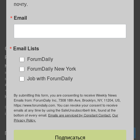
почту.
ПОЛЕЗНЫЕ СОВЕТЫ
Email
Email Lists
О нас
Мы в соцсетях
Реклама
ForumDaily
ForumDaily New York
MediaKit
Календарь событий в
ForumDaily New York
Контактное лицо:
Нью-Йорке
Job with ForumDaily
Марина Баранчук
ForumDaily
ad@forumdaily.com
ForumDailyTelegram
+1 347-604-1261
By submitting this form, you are consenting to receive Weekly News
Группа “ИЩУ СОВЕТА”
Наши рекламодатели
Emails from: ForumDaily Inc, 7308 18th Ave, Brooklyn, NY, 11204, US,
ForumDaily
https://www.forumdaily.com. You can revoke your consent to receive
E-mail редакции:
emails at any time by using the SafeUnsubscribe® link, found at the
info@forumdaily.com
bottom of every email.
Emails are serviced by Constant Contact.
Our
Privacy Policy.
Подписка
Подписаться