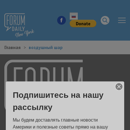
Главная
воздушный шар
НОВОСТИ ГОРОДА
КУДА ПОЙТИ В ГОРОДЕ
ЗДОРОВЬЕ
Подпишитесь на нашу
РАБОТА И БИЗНЕС
рассылку
ЖИЛЬЕ
Мы будем доставлять главные новости 
ОБРАЗОВАНИЕ
Америки и полезные советы прямо на вашу 