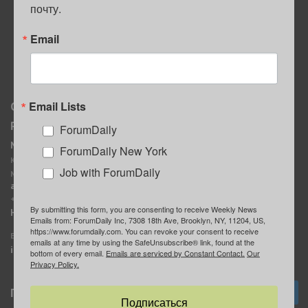
почту.
ПОЛЕЗНЫЕ СОВЕТЫ
Email
Email Lists
О нас
Мы в соцсетях
Реклама
ForumDaily
ForumDaily New York
MediaKit
Календарь событий в
ForumDaily New York
Контактное лицо:
Нью-Йорке
Job with ForumDaily
Марина Баранчук
ForumDaily
ad@forumdaily.com
ForumDailyTelegram
+1 347-604-1261
By submitting this form, you are consenting to receive Weekly News
Группа “ИЩУ СОВЕТА”
Наши рекламодатели
Emails from: ForumDaily Inc, 7308 18th Ave, Brooklyn, NY, 11204, US,
ForumDaily
https://www.forumdaily.com. You can revoke your consent to receive
E-mail редакции:
emails at any time by using the SafeUnsubscribe® link, found at the
info@forumdaily.com
bottom of every email.
Emails are serviced by Constant Contact.
Our
Privacy Policy.
Подписка
Подписаться