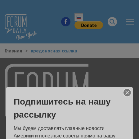
Главная
вредоносная ссылка
НОВОСТИ ГОРОДА
КУДА ПОЙТИ В ГОРОДЕ
ЗДОРОВЬЕ
Подпишитесь на нашу
РАБОТА И БИЗНЕС
рассылку
ЖИЛЬЕ
Мы будем доставлять главные новости 
ОБРАЗОВАНИЕ
Америки и полезные советы прямо на вашу 