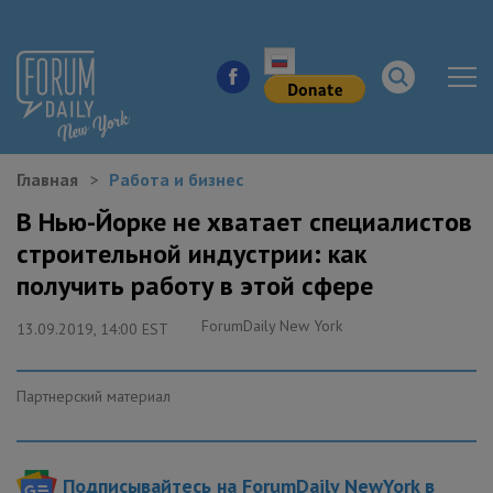
Главная
Работа и бизнес
НОВОСТИ ГОРОДА
В Нью-Йорке не хватает специалистов
строительной индустрии: как
КУДА ПОЙТИ В ГОРОДЕ
получить работу в этой сфере
ЗДОРОВЬЕ
ForumDaily New York
13.09.2019, 14:00 EST
РАБОТА И БИЗНЕС
Партнерский материал
ЖИЛЬЕ
ОБРАЗОВАНИЕ
Подписывайтесь на ForumDaily NewYork в