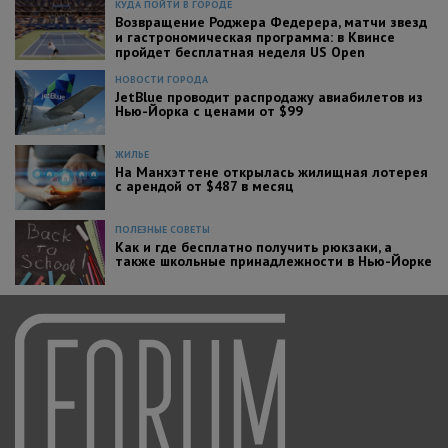
КУДА ПОЙТИ В ГОРОДЕ
Возвращение Роджера Федерера, матчи звезд
и гастрономическая программа: в Квинсе
пройдет бесплатная неделя US Open
НОВОСТИ ГОРОДА
JetBlue проводит распродажу авиабилетов из
Нью-Йорка с ценами от $99
ЖИЛЬЕ
На Манхэттене открылась жилищная лотерея
с арендой от $487 в месяц
ПОЛЕЗНЫЕ СОВЕТЫ
Как и где бесплатно получить рюкзаки, а
также школьные принадлежности в Нью-Йорке