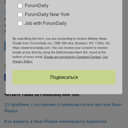
Материал подготовлен в партнерстве с
ForumDaily
Valor Consulting Company
ForumDaily New York
e-mail:
info@valorsafetyservices.com
Job with ForumDaily
cell:
+1 (917) 362-9444
facebook:
https://www.facebook.com/nycvalor/
By submitting this form, you are consenting to receive Weekly News
Emails from: ForumDaily Inc, 7308 18th Ave, Brooklyn, NY, 11204, US,
VALOR CONSULTING
РАБОТА В НЬЮ-ЙОРКЕ
https://www.forumdaily.com. You can revoke your consent to receive
emails at any time by using the SafeUnsubscribe® link, found at the
bottom of every email.
Emails are serviced by Constant Contact.
Our
Privacy Policy.
Подписывайтесь на ForumDaily NewYork в
Google News
Подписаться
Facebook
Telegram
В закладки
Читайте также на ForumDaily New York:
15 проблем, с которыми сталкиваются все жители Нью-
Йорка
Как выжить в Нью-Йорке иммигранту-одиночке