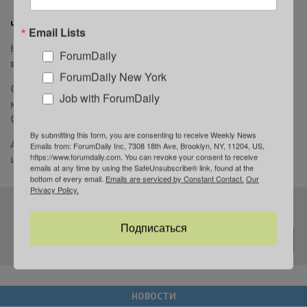
Читайте также на ForumDaily New York:
Email Lists
Никто туда не хочет: 20 стран мира, которые меньше
ForumDaily
всего посещают туристы
ForumDaily New York
Сколько зарабатывают руководители самых крупных
Job with ForumDaily
компаний мира: зарплаты Илона Маска, Тима Кука и
Сундара Пичая
By submitting this form, you are consenting to receive Weekly News
Аркады и игровые автоматы: в Нью-Йорке открылся
Emails from: ForumDaily Inc, 7308 18th Ave, Brooklyn, NY, 11204, US,
https://www.forumdaily.com. You can revoke your consent to receive
центр развлечений по-старому
emails at any time by using the SafeUnsubscribe® link, found at the
bottom of every email.
Emails are serviced by Constant Contact.
Our
Privacy Policy.
Подпишитесь на нашу рассылку
Подписаться
НОВОСТИ