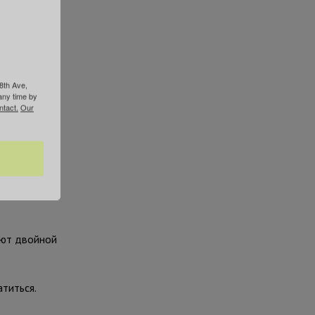
ъявление
менты, а
8th Ave,
any time by
ntact.
Our
нтазиях.
ают двойной
атиться.