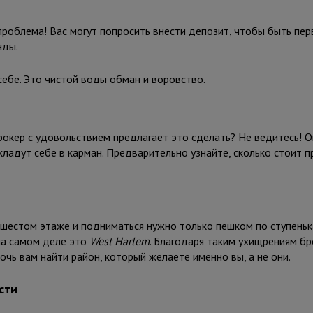
проблема! Вас могут попросить внести депозит, чтобы быть пер
нды.
 себе. Это чистой воды обман и воровство.
окер с удовольствием предлагает это сделать? Не ведитесь! О
 кладут себе в карман. Предварительно узнайте, сколько стоит 
 шестом этаже и подниматься нужно только пешком по ступеньк
 на самом деле это
West Harlem
. Благодаря таким ухищрениям б
мочь вам найти район, который желаете именно вы, а не они.
сти