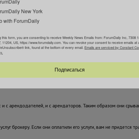
те выставленный счет.
rumDaily
rumDaily New York
ртиры в аренду
b with ForumDaily
у без посредников, мы должны вас разочаровать. Даже если об
лся как владелец, не верьте. Они вас встретят, покажут апарта
g this form, you are consenting to receive Weekly News Emails from: ForumDaily Inc, 7308 1
, 11204, US, https://www.forumdaily.com. You can revoke your consent to receive emails at 
feUnsubscribe® link, found at the bottom of every email.
Emails are serviced by Constant Co
y.
чше разрекламировать квартиру
 от интерьера квартиры фотографиями улиц, играя на наших фа
Подписаться
ото интерьера.
: и с арендодателей, и с арендаторов. Таким образом они срыв
луг брокеру. Если они оплатили его услуги, вам не придется тр