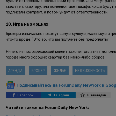
Будьте осторожны с обещаниями брокеров. Они могут расска
въедете в квартиру, или поменяют цвет шкафа, когда будут з
подписали контракт, а потом уйдут от ответственности.
10. Игра на эмоциях
Брокеры изначально покажут самую худшую, маленькую и гряз
что-то вроде: “Это то, что вы получите без предоплаты”.
Ничего не подозревающий клиент захочет оплатить дополни
городе много хороших квартир без каких-либо сборов.
АРЕНДА
БРОКЕР
ЖИЛЬЕ
НЕДВИЖИМОСТЬ
Подписывайтесь на ForumDaily NewYork в Goo
Facebook
Telegram
В закладки
Читайте также на ForumDaily New York: