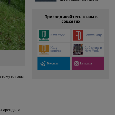
Присоединяйтесь к нам в
соцсетях
New York
ForumDaily
Ищу
События в
совета
New York
Telegram
Instagram
этому готовы.
ы аренды, а