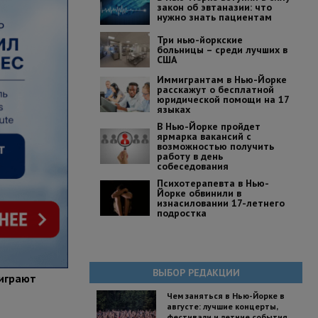
закон об эвтаназии: что
нужно знать пациентам
Три нью-йоркские
больницы – среди лучших в
США
Иммигрантам в Нью-Йорке
расскажут о бесплатной
юридической помощи на 17
языках
В Нью-Йорке пройдет
ярмарка вакансий с
возможностью получить
работу в день
собеседования
Психотерапевта в Нью-
Йорке обвинили в
изнасиловании 17-летнего
подростка
ВЫБОР РЕДАКЦИИ
 играют
Чем заняться в Нью-Йорке в
августе: лучшие концерты,
фестивали и летние события