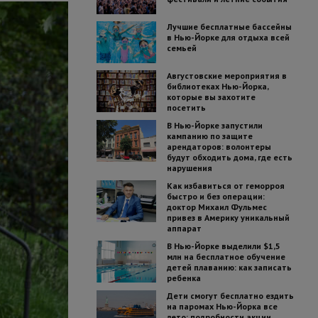
Лучшие бесплатные бассейны
в Нью-Йорке для отдыха всей
семьей
Августовские мероприятия в
библиотеках Нью-Йорка,
которые вы захотите
посетить
В Нью-Йорке запустили
кампанию по защите
арендаторов: волонтеры
будут обходить дома, где есть
нарушения
Как избавиться от геморроя
быстро и без операции:
доктор Михаил Фульмес
привез в Америку уникальный
аппарат
В Нью-Йорке выделили $1,5
млн на бесплатное обучение
детей плаванию: как записать
ребенка
Дети смогут бесплатно ездить
на паромах Нью-Йорка все
лето: подробности акции