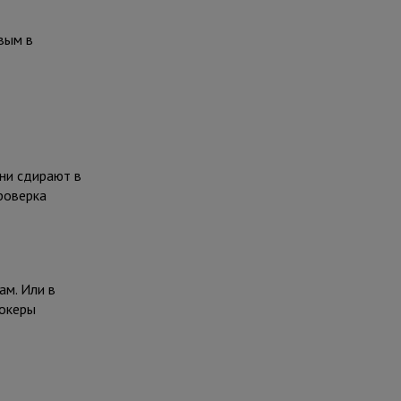
вым в
ни сдирают в
проверка
ам. Или в
рокеры