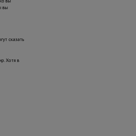
ко вы
ы вы
гут сказать
р. Хотя в