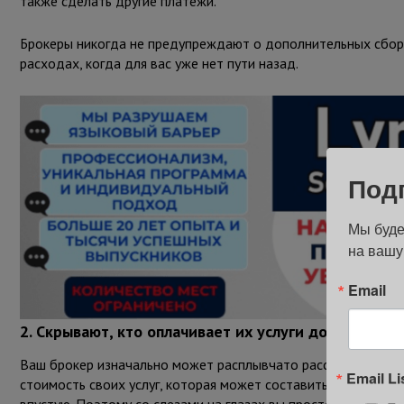
также сделать другие платежи.
Брокеры никогда не предупреждают о дополнительных сборах
расходах, когда для вас уже нет пути назад.
Под
Мы буде
на вашу
Email
2. Скрывают, кто оплачивает их услуги до подписан
Ваш брокер изначально может расплывчато рассказать об оп
Email Li
стоимость своих услуг, которая может составить тысячи дол