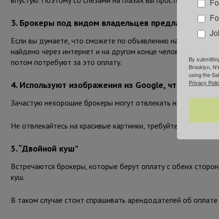
впустую. Поэтому со слезами на глазах вы просто оплачивае
Fo
Fo
3. Брокеры под видом владельцев предлагают ква
Jo
Если вы думаете, что сможете по объявлению найти квартир
найдено через интернет и на другом конце человек представи
By submittin
потом потребуют за это оплату.
Brooklyn, NY
using the Sa
Privacy Polic
4. Используют изображения из Google, чтобы полу
Зачастую нехорошие брокеры могут отвлекать наше внимание
Не отвлекайтесь на красивые картинки, требуйте реальные ф
5. “Двойной куш”
Встречаются брокеры, которые берут оплату с обеих сторон
куш.
В таком случае стоит спрашивать арендодателей об оплате ус