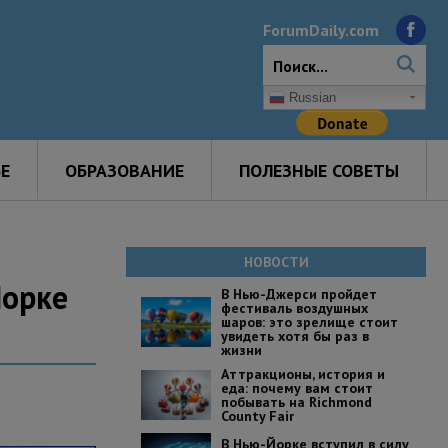
ForumDaily.com
Russian
Е
ОБРАЗОВАНИЕ
ПОЛЕЗНЫЕ СОВЕТЫ
НОВОСТИ
Йорке
В Нью-Джерси пройдет
фестиваль воздушных
шаров: это зрелище стоит
увидеть хотя бы раз в
жизни
Аттракционы, история и
еда: почему вам стоит
побывать на Richmond
County Fair
В Нью-Йорке вступил в силу