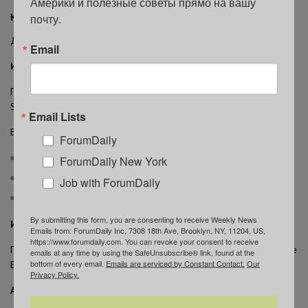
Америки и полезные советы прямо на вашу 
почту.
Как добраться до Collective Retreats
Добраться до комплекса можно на пароме.
Email
Из Манхэттена
Паромы отправляются от Battery Maritime Building по адресу 10
South Street.
Email Lists
Ближайшие станции метро:
ForumDaily
линия 1 — South Ferry;
ForumDaily New York
линии 4 и 5 — Bowling Green;
Job with ForumDaily
линии R и W — Whitehall Street.
By submitting this form, you are consenting to receive Weekly News
Из Бруклина
Emails from: ForumDaily Inc, 7308 18th Ave, Brooklyn, NY, 11204, US,
https://www.forumdaily.com. You can revoke your consent to receive
По выходным в летний сезон работает паром от пирса №6 в парке
emails at any time by using the SafeUnsubscribe® link, found at the
bottom of every email.
Emails are serviced by Constant Contact.
Our
Бруклин-Бридж.
Privacy Policy.
Альтернативный вариант