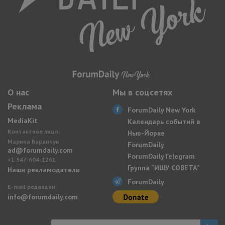
О нас
Мы в соцсетях
Реклама
ForumDaily New York
MediaKit
Календарь событий в
Контактное лицо:
Нью-Йорке
Марина Баранчук
ForumDaily
ad@forumdaily.com
ForumDailyTelegram
+1 347-604-1261
Группа “ИЩУ СОВЕТА”
Наши рекламодатели
ForumDaily
E-mail редакции:
info@forumdaily.com