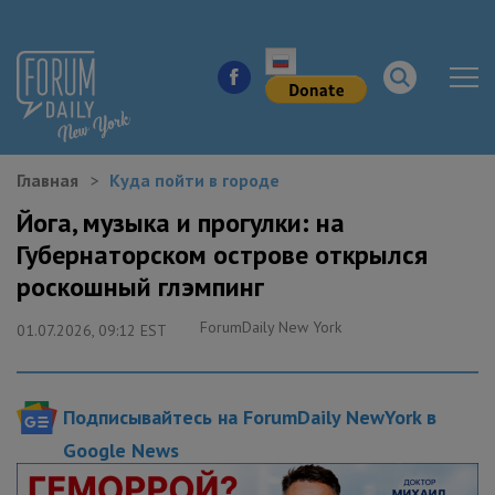
Главная
Куда пойти в городе
НОВОСТИ ГОРОДА
Йога, музыка и прогулки: на
Губернаторском острове открылся
КУДА ПОЙТИ В ГОРОДЕ
роскошный глэмпинг
ЗДОРОВЬЕ
ForumDaily New York
01.07.2026, 09:12 EST
РАБОТА И БИЗНЕС
Подписывайтесь на ForumDaily NewYork в
ЖИЛЬЕ
Google News
ОБРАЗОВАНИЕ