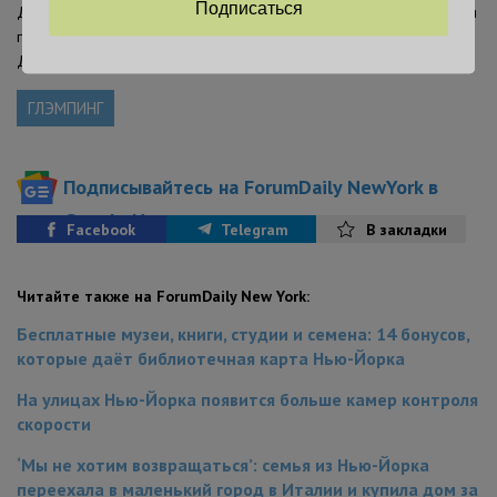
Подписаться
До острова можно добраться и на NYC Water Taxi. После прибытия
гостей ждёт прогулка через зелёные зоны острова до комплекса.
Для багажа предусмотрена помощь сотрудников.
ГЛЭМПИНГ
Подписывайтесь на ForumDaily NewYork в
Google News
Facebook
Telegram
В закладки
Читайте также на ForumDaily New York:
Бесплатные музеи, книги, студии и семена: 14 бонусов,
которые даёт библиотечная карта Нью-Йорка
На улицах Нью-Йорка появится больше камер контроля
скорости
‘Мы не хотим возвращаться’: семья из Нью-Йорка
переехала в маленький город в Италии и купила дом за