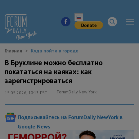
Главная
Куда пойти в городе
НОВОСТИ ГОРОДА
В Бруклине можно бесплатно
покататься на каяках: как
КУДА ПОЙТИ В ГОРОДЕ
зарегистрироваться
ЗДОРОВЬЕ
ForumDaily New York
15.05.2026, 10:13 EST
РАБОТА И БИЗНЕС
Подписывайтесь на ForumDaily NewYork в
ЖИЛЬЕ
Google News
ОБРАЗОВАНИЕ