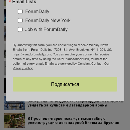
Email Lists
бесплатная неделя US Open
ForumDaily
В Нью-Йорке вступил в силу закон об эвтаназии:
что нужно знать пациентам
ForumDaily New York
Job with ForumDaily
Три нью-йоркские больницы – среди лучших в
США
By submitting this form, you are consenting to receive Weekly News
Иммигрантам в Нью-Йорке расскажут о
Emails from: ForumDaily Inc, 7308 18th Ave, Brooklyn, NY, 11204, US,
бесплатной юридической помощи на 17 языках
https://www.forumdaily.com. You can revoke your consent to receive
emails at any time by using the SafeUnsubscribe® link, found at the
bottom of every email.
Emails are serviced by Constant Contact.
Our
В Нью-Йорке пройдет ярмарка вакансий с
Privacy Policy.
возможностью получить работу в день
собеседования
Психотерапевта в Нью-Йорке обвинили в
Подписаться
изнасиловании 17-летнего подростка
Экскурсия по ‘Мэдисон-сквер-гарден’: что можно
увидеть за кулисами легендарной арены
В Проспект-парке покажут масштабную
реконструкцию легендарной Битвы за Бруклин