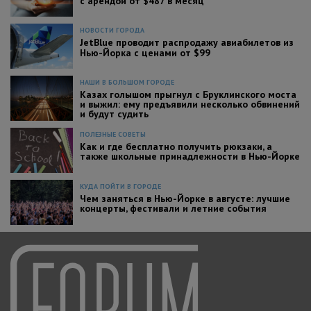
с арендой от $487 в месяц
НОВОСТИ ГОРОДА
JetBlue проводит распродажу авиабилетов из
Нью-Йорка с ценами от $99
НАШИ В БОЛЬШОМ ГОРОДЕ
Казах голышом прыгнул с Бруклинского моста
и выжил: ему предъявили несколько обвинений
и будут судить
ПОЛЕЗНЫЕ СОВЕТЫ
Как и где бесплатно получить рюкзаки, а
также школьные принадлежности в Нью-Йорке
КУДА ПОЙТИ В ГОРОДЕ
Чем заняться в Нью-Йорке в августе: лучшие
концерты, фестивали и летние события