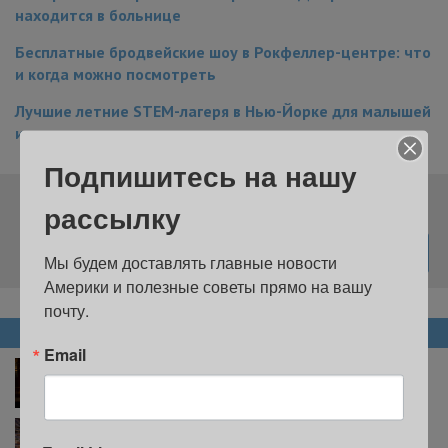
находится в больнице
Бесплатные бродвейские шоу в Рокфеллер-центре: что
и когда можно посмотреть
Лучшие летние STEM-лагеря в Нью-Йорке для малышей
и подростков
Подпишитесь на нашу
Подпишитесь на нашу рассылку
рассылку
Мы будем доставлять главные новости 
Америки и полезные советы прямо на вашу 
почту.
НОВОСТИ
Email
Kids’ Night on Broadway: дети смогут бесплатно
попасть на бродвейские спектакли
Возвращение Роджера Федерера, матчи звезд и
гастрономическая программа: в Квинсе пройдет