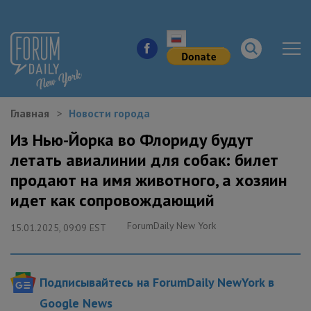
Главная
Новости города
НОВОСТИ ГОРОДА
Из Нью-Йорка во Флориду будут
летать авиалинии для собак: билет
КУДА ПОЙТИ В ГОРОДЕ
продают на имя животного, а хозяин
ЗДОРОВЬЕ
идет как сопровождающий
ForumDaily New York
РАБОТА И БИЗНЕС
15.01.2025, 09:09 EST
ЖИЛЬЕ
Подписывайтесь на ForumDaily NewYork в
ОБРАЗОВАНИЕ
Google News