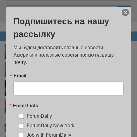
Подпишитесь на нашу
рассылку
НОВОСТИ
Мы будем доставлять главные новости 
В Нью-Джерси пройдет фестиваль воздушных
шаров: это зрелище стоит увидеть хотя бы раз в
Америки и полезные советы прямо на вашу 
жизни
почту.
Аттракционы, история и еда: почему вам стоит
побывать на Richmond County Fair
Email
В Нью-Йорке вступил в силу закон об эвтаназии:
что нужно знать пациентам
Три нью-йоркские больницы – среди лучших в
Email Lists
США
ForumDaily
Иммигрантам в Нью-Йорке расскажут о
ForumDaily New York
бесплатной юридической помощи на 17 языках
Job with ForumDaily