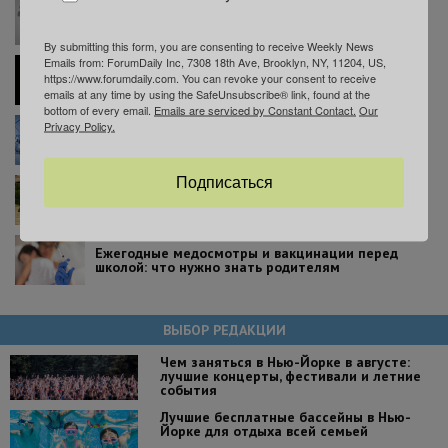
В Нью-Йорке пройдет ярмарка вакансий с
возможностью получить работу в день
собеседования
By submitting this form, you are consenting to receive Weekly News
Emails from: ForumDaily Inc, 7308 18th Ave, Brooklyn, NY, 11204, US,
Психотерапевта в Нью-Йорке обвинили в
https://www.forumdaily.com. You can revoke your consent to receive
изнасиловании 17-летнего подростка
emails at any time by using the SafeUnsubscribe® link, found at the
bottom of every email.
Emails are serviced by Constant Contact.
Our
Privacy Policy.
Экскурсия по ‘Мэдисон-сквер-гарден’: что можно
увидеть за кулисами легендарной арены
Подписаться
В Проспект-парке покажут масштабную
реконструкцию легендарной Битвы за Бруклин
Ежегодные медосмотры и вакцинации перед
школой: что нужно знать родителям
ВЫБОР РЕДАКЦИИ
Чем заняться в Нью-Йорке в августе:
лучшие концерты, фестивали и летние
события
Лучшие бесплатные бассейны в Нью-
Йорке для отдыха всей семьей