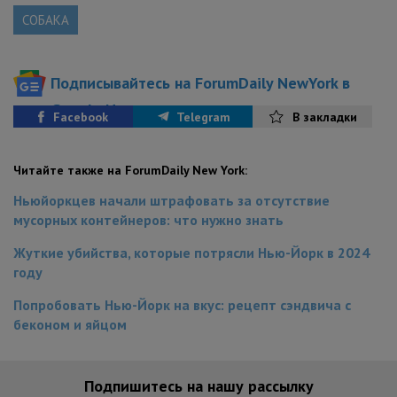
СОБАКА
Подписывайтесь на ForumDaily NewYork в
Google News
Facebook
Telegram
В закладки
Читайте также на ForumDaily New York:
Ньюйоркцев начали штрафовать за отсутствие
мусорных контейнеров: что нужно знать
Жуткие убийства, которые потрясли Нью-Йорк в 2024
году
Попробовать Нью-Йорк на вкус: рецепт сэндвича с
беконом и яйцом
Подпишитесь на нашу рассылку