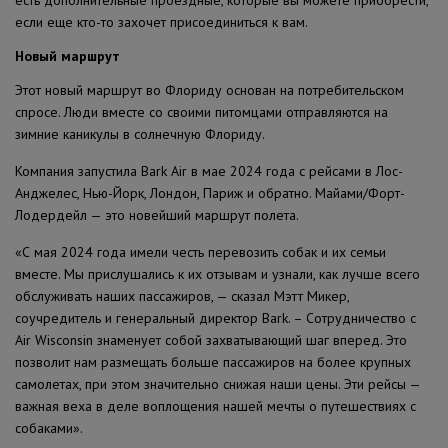
есть дополнительные проездные, которые вы можете приобрести,
если еще кто-то захочет присоединиться к вам.
Новый маршрут
Этот новый маршрут во Флориду основан на потребительском
спросе. Люди вместе со своими питомцами отправляются на
зимние каникулы в солнечную Флориду.
Компания запустила Bark Air в мае 2024 года с рейсами в Лос-
Анджелес, Нью-Йорк, Лондон, Париж и обратно. Майами/Форт-
Лодердейл — это новейший маршрут полета.
«С мая 2024 года имели честь перевозить собак и их семьи
вместе. Мы прислушались к их отзывам и узнали, как лучше всего
обслуживать наших пассажиров, — сказал Мэтт Микер,
соучредитель и генеральный директор Bark. – Сотрудничество с
Air Wisconsin знаменует собой захватывающий шаг вперед. Это
позволит нам размещать больше пассажиров на более крупных
самолетах, при этом значительно снижая наши цены. Эти рейсы —
важная веха в деле воплощения нашей мечты о путешествиях с
собаками».