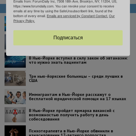
Emails from: ForumDaily Inc, 7308 18th Ave, Brooklyn, NY, 11204, US,
https://www.forumdaily.com. You can revoke your consent to receive
НОВОСТИ
emails at any time by using the SafeUnsubscribe® link, found at the
bottom of every email.
Emails are serviced by Constant Contact.
Our
В Нью-Джерси пройдет фестиваль воздушных
Privacy Policy.
шаров: это зрелище стоит увидеть хотя бы раз в
жизни
Подписаться
Аттракционы, история и еда: почему вам стоит
побывать на Richmond County Fair
В Нью-Йорке вступил в силу закон об эвтаназии:
что нужно знать пациентам
Три нью-йоркские больницы – среди лучших в
США
Иммигрантам в Нью-Йорке расскажут о
бесплатной юридической помощи на 17 языках
В Нью-Йорке пройдет ярмарка вакансий с
возможностью получить работу в день
собеседования
Психотерапевта в Нью-Йорке обвинили в
изнасиловании 17-летнего подростка