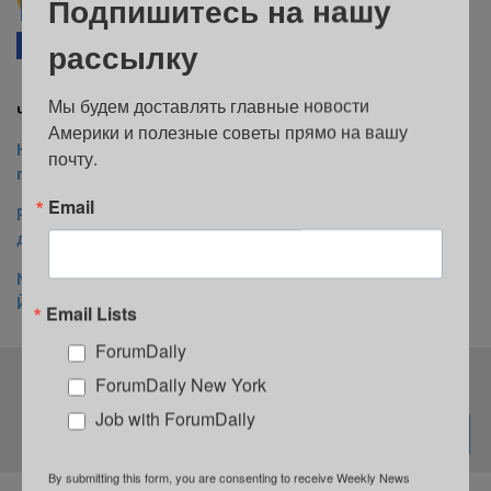
Подпишитесь на нашу
Подписывайтесь на ForumDaily NewYork в
Google News
рассылку
Facebook
Telegram
В закладки
Мы будем доставлять главные новости 
Читайте также на ForumDaily New York:
Америки и полезные советы прямо на вашу 
Нью-Йоркский ботсад превратится в фестиваль 1960-х
почту.
годов с искусством Уорхола и атмосферой Вудстока
Email
Рынок будущего: 25 бизнес-идей, которые принесут
доход в 2026 году
Macy’s готовит крупнейший фейерверк в истории Нью-
Йорка к 250-летию США
Email Lists
ForumDaily
Подпишитесь на нашу рассылку
ForumDaily New York
Job with ForumDaily
By submitting this form, you are consenting to receive Weekly News