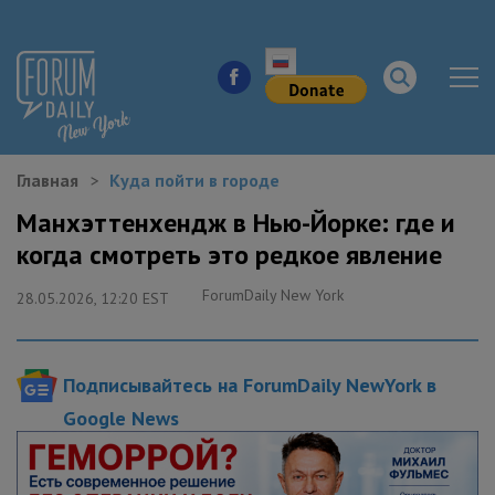
Главная
Куда пойти в городе
НОВОСТИ ГОРОДА
Манхэттенхендж в Нью-Йорке: где и
когда смотреть это редкое явление
КУДА ПОЙТИ В ГОРОДЕ
ForumDaily New York
28.05.2026, 12:20 EST
ЗДОРОВЬЕ
РАБОТА И БИЗНЕС
Подписывайтесь на ForumDaily NewYork в
ЖИЛЬЕ
Google News
ОБРАЗОВАНИЕ