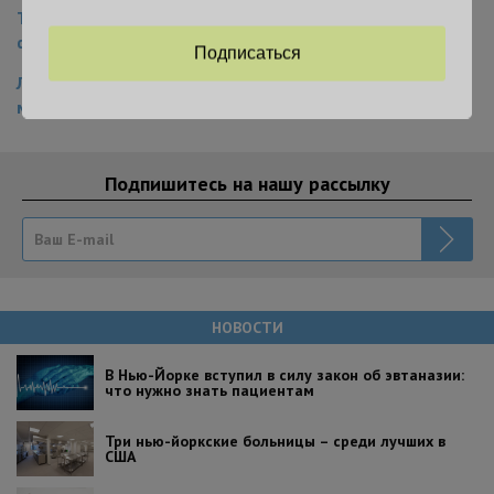
Тысячи жителей Нью-Йорка могут лишиться
фудстемпов: как сохранить выплаты
Подписаться
Леди с лампой: история женщины, которая изменила
медицину и спасла тысячи жизней
Подпишитесь на нашу рассылку
НОВОСТИ
В Нью-Йорке вступил в силу закон об эвтаназии:
что нужно знать пациентам
Три нью-йоркские больницы – среди лучших в
США