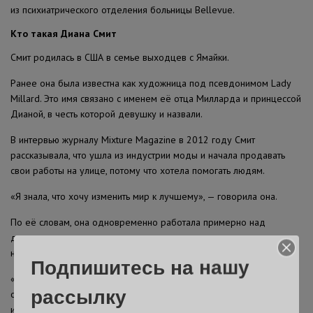
из психиатрического отделения больницы Bellevue.
Кто такая Диана Смит
Смит родилась в США в семье выходцев с Ямайки.
Ранее она была известна как художница под псевдонимом Lady
Millard. Это имя связано с именем её отца Милларда и принцессой
Дианой, в честь которой девушку и назвали.
В интервью журналу Mixture Magazine в 2012 году Смит
рассказывала, что ушла из индустрии моды и начала продавать
свои работы на улице, потому что хотела помогать людям.
«Я знала, что хочу изменить мир к лучшему», — говорила она.
По её словам, она одновременно работала примерно над
десятью произведениями искусства и иногда не спала по
нескольку суток подряд.
Подпишитесь на нашу
«Периодами это становилось настолько критично, что я
рассылку
оказывалась в больнице из-за нехватки сна», — призналась Смит
изданию.