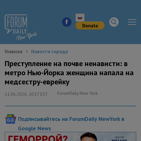
Главная
Новости города
НОВОСТИ ГОРОДА
Преступление на почве ненависти: в
метро Нью-Йорка женщина напала на
КУДА ПОЙТИ В ГОРОДЕ
медсестру-еврейку
ЗДОРОВЬЕ
ForumDaily New York
11.06.2026, 10:17 EST
РАБОТА И БИЗНЕС
Подписывайтесь на ForumDaily NewYork в
ЖИЛЬЕ
Google News
ОБРАЗОВАНИЕ