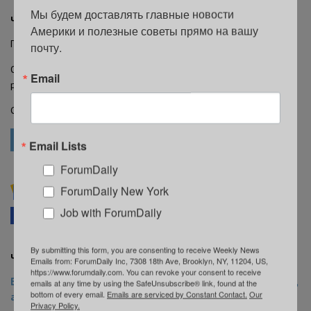
Мы будем доставлять главные новости 
Что дальше
Америки и полезные советы прямо на вашу 
Прокуроры просили установить залог в размере $30 000.
почту.
Однако судья Дэниел Куорт определил сумму залога в $10 000 и
Email
распорядился перевести обвиняемую в тюрьму Райкерс-Айленд.
Следующее судебное заседание назначено на 3 сентября.
ЕВРЕИ
Email Lists
ForumDaily
Подписывайтесь на ForumDaily NewYork в
ForumDaily New York
Google News
Job with ForumDaily
Facebook
Telegram
В закладки
By submitting this form, you are consenting to receive Weekly News
Читайте также на ForumDaily New York:
Emails from: ForumDaily Inc, 7308 18th Ave, Brooklyn, NY, 11204, US,
https://www.forumdaily.com. You can revoke your consent to receive
В Нью-Йорке запустили единое приложение для метро,
emails at any time by using the SafeUnsubscribe® link, found at the
bottom of every email.
Emails are serviced by Constant Contact.
Our
автобусов, поездов и паромов
Privacy Policy.