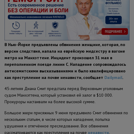
ПОЛЕЗНЫЕ СОВЕТЫ
В Нью-Йорке предъявлены обвинения женщине, которая, по
версии следствия, напала на еврейскую медсестру в вагоне
метро на Манхэттене. Инцидент произошел 31 мая в
переполненном поезде линии C. Нападение сопровождалось
антисемитскими высказываниями и было квалифицировано
как преступление на почве ненависти, сообщает
Dailymail
.
45-летняя Диана Смит предстала перед Верховным уголовным
судом Манхэттена, который установил ей залог в $10 000.
Прокуроры настаивали на более высокой сумме.
Большое жюри присяжных 9 июня предъявило Смит обвинения по
нескольким статьям, в числе которых нападение, попытка
удушения и отягчённое преследование. Все обвинения
рассматриваются как преступления на почве
ненависти
.