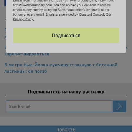
Facebook
Telegram
В закладки
https://www.forumdaily.com. You can revoke your consent to receive
emails at any time by using the SafeUnsubscribe® link, found at the
bottom of every email.
Emails are serviced by Constant Contact.
Our
Privacy Policy.
Читайте также на ForumDaily New York:
Рынок будущего: 25 бизнес-идей, которые принесут
Подписаться
доход в 2026 году
В Бруклине можно бесплатно покататься на каяках: как
зарегистрироваться
В метро Нью-Йорка мужчину столкнули с бетонной
лестницы: он погиб
Подпишитесь на нашу рассылку
НОВОСТИ