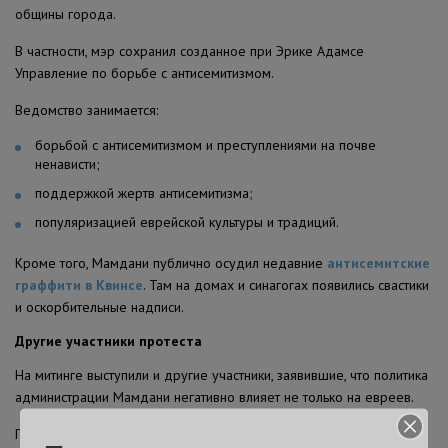
общины города.
В частности, мэр сохранил созданное при Эрике Адамсе
Управление по борьбе с антисемитизмом.
Ведомство занимается:
борьбой с антисемитизмом и преступлениями на почве
ненависти;
поддержкой жертв антисемитизма;
популяризацией еврейской культуры и традиций.
Кроме того, Мамдани публично осудил недавние
антисемитские
граффити в Квинсе
. Там на домах и синагогах появились свастики
и оскорбительные надписи.
Другие участники протеста
На митинге выступили и другие участники, заявившие, что политика
администрации Мамдани негативно влияет не только на евреев.
Президент American Muslim and Multifaith Women’s Empowerment