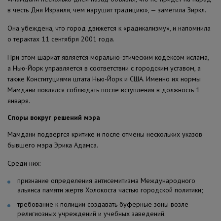
в честь Дня Израиля, чем нарушит традицию», — заметила Зиркл.
Она убеждена, что город движется к «радикализму», и напомнила
о терактах 11 сентября 2001 года.
При этом шариат является морально-этическим кодексом ислама,
а Нью-Йорк управляется в соответствии с городским уставом, а
также Конституциями штата Нью-Йорк и США. Именно их нормы
Мамдани поклялся соблюдать после вступления в должность 1
января.
Споры вокруг решений мэра
Мамдани подвергся критике и после отмены нескольких указов
бывшего мэра Эрика Адамса.
Среди них:
признание определения антисемитизма Международного
альянса памяти жертв Холокоста частью городской политики;
требование к полиции создавать буферные зоны возле
религиозных учреждений и учебных заведений.