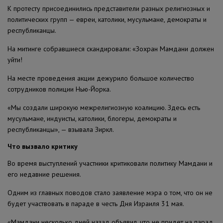
К протесту присоединились представители разных религиозных и
политических групп — евреи, католики, мусульмане, демократы и
республиканцы.
На митинге собравшиеся скандировали: «Зохран Мамдани должен
уйти!
На месте проведения акции дежурило большое количество
сотрудников полиции Нью-Йорка.
«Мы создали широкую межрелигиозную коалицию. Здесь есть
мусульмане, индуисты, католики, блогеры, демократы и
республиканцы», — взывала Зиркл.
Что вызвало критику
Во время выступлений участники критиковали политику Мамдани и
его недавние решения.
Одним из главных поводов стало заявление мэра о том, что он не
будет участвовать в параде в честь Дня Израиля 31 мая.
«Мамдани несколько дней назад объявил, что не придет на парад