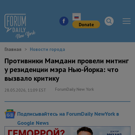
Главная
Новости города
НОВОСТИ ГОРОДА
Противники Мамдани провели митинг
у резиденции мэра Нью-Йорка: что
КУДА ПОЙТИ В ГОРОДЕ
вызвало критику
ЗДОРОВЬЕ
ForumDaily New York
28.05.2026, 11:09 EST
РАБОТА И БИЗНЕС
Подписывайтесь на ForumDaily NewYork в
ЖИЛЬЕ
Google News
ОБРАЗОВАНИЕ