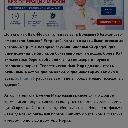
ПОЛЕЗНЫЕ СОВЕТЫ
До того как Нью-Йорк стали называть Большим Яблоком, его
именовали Большой Устрицей. Когда-то здесь были огромные
устричные рифы, которые служили идеальной средой для
размножения рыбы. Город буквально окутан водой: более 837
километров береговой линии, а также озера и пруды в
городских парках. Теоретически Нью-Йорк должен стать
отличным местом для рыбалки. И для некоторых так оно и
есть.
Gothamist
рассказывает, где в городе можно посидеть с
удочкой.
Автор материала Джейми Макклеллан признается, что долгое
время такой досуг ассоциировался у него скорее с уединением и
дикой природой. Что-то наподобие рыбалки в Монтане из фильма
«Там, где течет река» или борьбы Сантьяго с марлином в «Старике
и море», но не с центром Нью-Йорка.