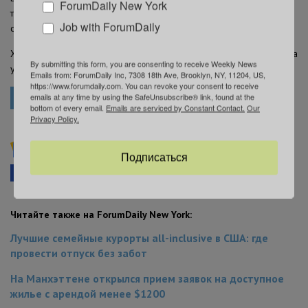
ForumDaily New York
только в улове, но и в возможности выйти на улицу, подышать
Job with ForumDaily
свежим воздухом и ненадолго отвлечься от города.
Хотя автор все же признался: он был голоден. Полосатого окуня на
By submitting this form, you are consenting to receive Weekly News
ужин добыть не удалось, зато кусок пиццы нашелся без проблем.
Emails from: ForumDaily Inc, 7308 18th Ave, Brooklyn, NY, 11204, US,
https://www.forumdaily.com. You can revoke your consent to receive
emails at any time by using the SafeUnsubscribe® link, found at the
РЫБАЛКА
bottom of every email.
Emails are serviced by Constant Contact.
Our
Privacy Policy.
Подписывайтесь на ForumDaily NewYork в
Подписаться
Google News
Facebook
Telegram
В закладки
Читайте также на ForumDaily New York:
Лучшие семейные курорты all-inclusive в США: где
провести отпуск без забот
На Манхэттене открылся прием заявок на доступное
жилье с арендой менее $1200