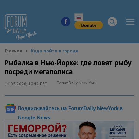
Главная
Куда пойти в городе
НОВОСТИ ГОРОДА
Рыбалка в Нью-Йорке: где ловят рыбу
посреди мегаполиса
КУДА ПОЙТИ В ГОРОДЕ
ForumDaily New York
14.05.2026, 10:42 EST
ЗДОРОВЬЕ
РАБОТА И БИЗНЕС
Подписывайтесь на ForumDaily NewYork в
ЖИЛЬЕ
Google News
ОБРАЗОВАНИЕ