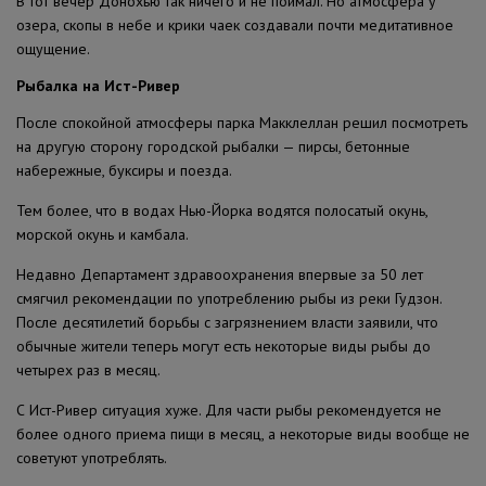
В тот вечер Донохью так ничего и не поймал. Но атмосфера у
озера, скопы в небе и крики чаек создавали почти медитативное
ощущение.
Рыбалка на Ист-Ривер
После спокойной атмосферы парка Макклеллан решил посмотреть
на другую сторону городской рыбалки — пирсы, бетонные
набережные, буксиры и поезда.
Тем более, что в водах Нью-Йорка водятся полосатый окунь,
морской окунь и камбала.
Недавно Департамент здравоохранения впервые за 50 лет
смягчил рекомендации по употреблению рыбы из реки Гудзон.
После десятилетий борьбы с загрязнением власти заявили, что
обычные жители теперь могут есть некоторые виды рыбы до
четырех раз в месяц.
С Ист-Ривер ситуация хуже. Для части рыбы рекомендуется не
более одного приема пищи в месяц, а некоторые виды вообще не
советуют употреблять.