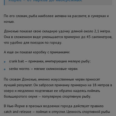
По его словам, рыба наиболее активна на рассвете, в сумерках и
ночью.
Донохью показал свою складную удочку длиной около 2,1 метра.
Она в сложенном виде уменьшается примерно до 45 сантиметров,
что удобно для поездок по городу.
А еще он показал коробку с приманками:
crank bait — приманки, имитирующие мелкую рыбу;
senko worms — мягкие силиконовые черви.
По словам Донохью, именно искусственные черви приносят
лучший результат. Он забросил приманку примерно на 18 метров в
озеро и медленно подтягивал ее обратно надеясь поймать
большеротого окуня — популярную спортивную рыбу.
В Нью-Йорке в пресных водоемах города действует правило
catch and release — поймал и отпустил. Ценность спортивной рыбы