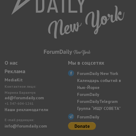
О нас
Мы в соцсетях
Реклама
ForumDaily New York
MediaKit
Календарь событий в
Контактное лицо:
Нью-Йорке
Марина Баранчук
ForumDaily
ad@forumdaily.com
ForumDailyTelegram
+1 347-604-1261
Группа “ИЩУ СОВЕТА”
Наши рекламодатели
ForumDaily
E-mail редакции:
info@forumdaily.com