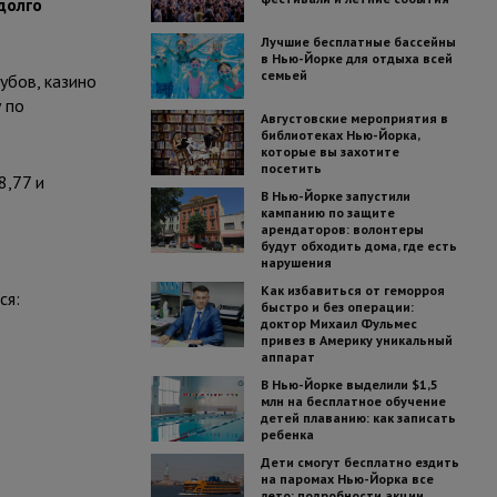
долго
Лучшие бесплатные бассейны
в Нью-Йорке для отдыха всей
семьей
убов, казино
 по
Августовские мероприятия в
библиотеках Нью-Йорка,
которые вы захотите
посетить
8,77 и
В Нью-Йорке запустили
кампанию по защите
арендаторов: волонтеры
будут обходить дома, где есть
нарушения
Как избавиться от геморроя
ся:
быстро и без операции:
доктор Михаил Фульмес
привез в Америку уникальный
аппарат
В Нью-Йорке выделили $1,5
млн на бесплатное обучение
детей плаванию: как записать
ребенка
Дети смогут бесплатно ездить
на паромах Нью-Йорка все
лето: подробности акции