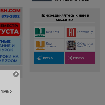
Присоединяйтесь к нам в
соцсетях
New York
ForumDaily
Ищу
События в
совета
New York
Telegram
Instagram
 прямо 