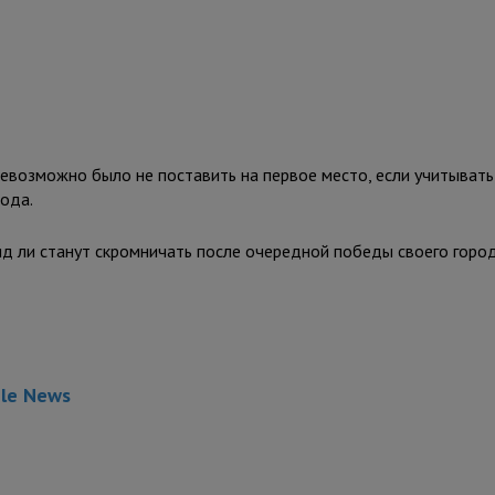
евозможно было не поставить на первое место, если учитывать
рода.
яд ли станут скромничать после очередной победы своего горо
gle News