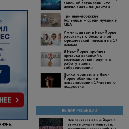
закон об эвтаназии: что
нужно знать пациентам
Три нью-йоркские
больницы – среди лучших в
США
Иммигрантам в Нью-Йорке
расскажут о бесплатной
юридической помощи на 17
языках
В Нью-Йорке пройдет
ярмарка вакансий с
возможностью получить
работу в день
собеседования
Психотерапевта в Нью-
Йорке обвинили в
изнасиловании 17-летнего
подростка
ВЫБОР РЕДАКЦИИ
Чем заняться в Нью-Йорке в
жизнь,
августе: лучшие концерты,
фестивали и летние события