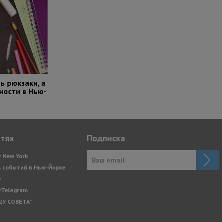
ь рюкзаки, а
ости в Нью-
етях
Подписка
y New York
 событий в Нью-Йорке
y
yTelegram
ЩУ СОВЕТА”