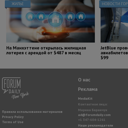
ЖИЛЬЕ
НОВОСТИ ГО
На Манхэттене открылась жилищная
JetBlue про
лотерея с арендой от $487 в месяц
авиабилетов
$99
О нас
Реклама
MediaKit
Контактное лицо:
Марина Баранчук
Правила использования материалов
ad@forumdaily.com
Privacy Policy
+1 347-604-1261
Terms of Use
Наши рекламодатели