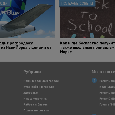
РОДА
ПОЛЕЗНЫЕ СОВЕТЫ
водит распродажу
Как и где бесплатно получит
 из Нью-Йорка с ценами от
также школьные принадлежн
Йорке
Рубрики
Мы в соцс
Наши в большом городе
ForumDail
Куда пойти в городе
Календарь
Здоровье
ForumDail
Как сэкономить
ForumDail
Работа и бизнес
Группа “И
Полезные советы