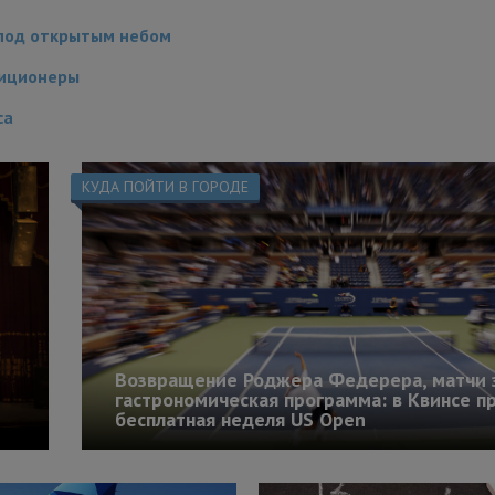
 под открытым небом
диционеры
са
КУДА ПОЙТИ В ГОРОДЕ
Возвращение Роджера Федерера, матчи 
гастрономическая программа: в Квинсе п
бесплатная неделя US Open