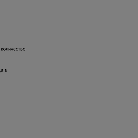
 количество
да в