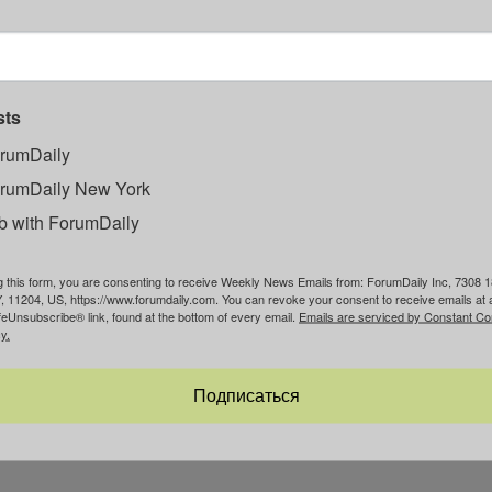
Лас-Вегаса – город занял лишь седьмое место.
sts
rumDaily
честву казино — их насчитали 292.
rumDaily New York
сего образ жизни местных жителей, а не туристов.
b with ForumDaily
g this form, you are consenting to receive Weekly News Emails from: ForumDaily Inc, 7308 1
, 11204, US, https://www.forumdaily.com. You can revoke your consent to receive emails at 
feUnsubscribe® link, found at the bottom of every email.
Emails are serviced by Constant Co
y.
Подписаться