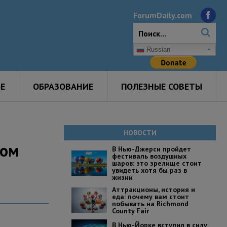
ForumDaily.com
Russian
Е
ОБРАЗОВАНИЕ
ПОЛЕЗНЫЕ СОВЕТЫ
НОВОСТИ
дом
В Нью-Джерси пройдет
фестиваль воздушных
шаров: это зрелище стоит
увидеть хотя бы раз в
жизни
Аттракционы, история и
еда: почему вам стоит
побывать на Richmond
County Fair
В Нью-Йорке вступил в силу