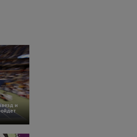
звезд и
ройдет