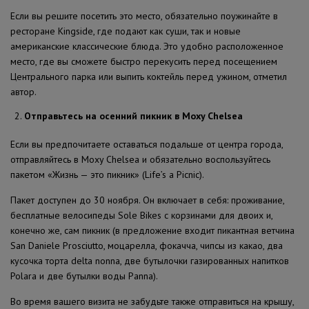
Если вы решите посетить это место, обязательно поужинайте в
ресторане Kingside, где подают как суши, так и новые
американские классические блюда. Это удобно расположенное
место, где вы сможете быстро перекусить перед посещением
Центрального парка или выпить коктейль перед ужином, отметил
автор.
Отправьтесь на осенний пикник в Moxy Chelsea
Если вы предпочитаете оставаться подальше от центра города,
отправляйтесь в Moxy Chelsea и обязательно воспользуйтесь
пакетом «Жизнь — это пикник» (Life’s a Picnic).
Пакет доступен до 30 ноября. Он включает в себя: проживание,
бесплатные велосипеды Sole Bikes с корзинами для двоих и,
конечно же, сам пикник (в предложение входит пикантная ветчина
San Daniele Prosciutto, моцарелла, фокачча, чипсы из какао, два
кусочка торта delta nonna, две бутылочки газированных напитков
Polara и две бутылки воды Panna).
Во время вашего визита не забудьте также отправиться на крышу,