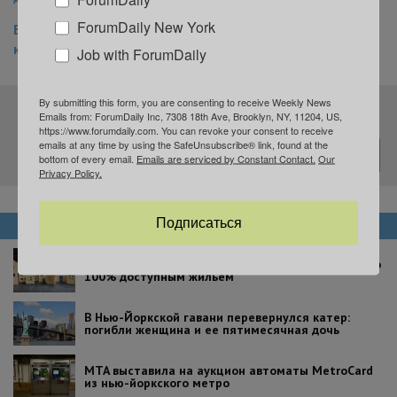
ForumDaily New York
В Нью-Йорке начинает работу единственный зимний
каток на крыше: где и когда
Job with ForumDaily
By submitting this form, you are consenting to receive Weekly News
Подпишитесь на нашу рассылку
Emails from: ForumDaily Inc, 7308 18th Ave, Brooklyn, NY, 11204, US,
https://www.forumdaily.com. You can revoke your consent to receive
emails at any time by using the SafeUnsubscribe® link, found at the
bottom of every email.
Emails are serviced by Constant Contact.
Our
Privacy Policy.
Подписаться
НОВОСТИ
В Бруклине построят 312 квартир в двух домах со
100% доступным жильем
В Нью-Йоркской гавани перевернулся катер:
погибли женщина и ее пятимесячная дочь
MTA выставила на аукцион автоматы MetroCard
из нью-йоркского метро