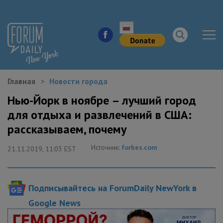
Главная
Новости города
НОВОСТИ ГОРОДА
Нью-Йорк в ноябре – лучший город
для отдыха и развлечений в США:
КУДА ПОЙТИ В ГОРОДЕ
рассказываем, почему
ЗДОРОВЬЕ
Источник:
forbes.com
21.11.2019, 11:03 EST
РАБОТА И БИЗНЕС
Подписывайтесь на ForumDaily NewYork в
ЖИЛЬЕ
Google News
ОБРАЗОВАНИЕ