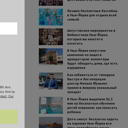
Лучшие бесплатные бассейны
в Нью-Йорке для отдыха всей
семьей
Августовские мероприятия в
библиотеках Нью-Йорка,
которые вы захотите
посетить
В Нью-Йорке запустили
кампанию по защите
арендаторов: волонтеры
будут обходить дома, где есть
нарушения
Как избавиться от геморроя
быстро и без операции:
доктор Михаил Фульмес
8th Ave,
привез в Америку уникальный
any time by
аппарат
ntact.
Our
В Нью-Йорке выделили $1,5
млн на бесплатное обучение
детей плаванию: как записать
ребенка
Дети смогут бесплатно ездить
на паромах Нью-Йорка все
лето: подробности акции