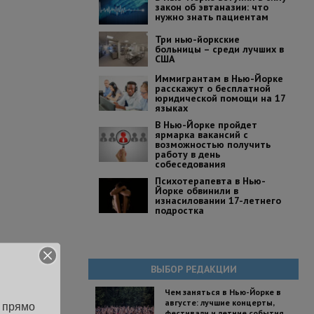
закон об эвтаназии: что
нужно знать пациентам
Три нью-йоркские
больницы – среди лучших в
США
Иммигрантам в Нью-Йорке
расскажут о бесплатной
юридической помощи на 17
языках
В Нью-Йорке пройдет
ярмарка вакансий с
возможностью получить
работу в день
собеседования
Психотерапевта в Нью-
Йорке обвинили в
изнасиловании 17-летнего
подростка
ВЫБОР РЕДАКЦИИ
Чем заняться в Нью-Йорке в
августе: лучшие концерты,
 прямо 
фестивали и летние события