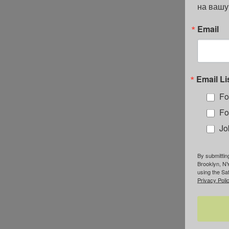
на вашу
Email
Email Li
Fo
Fo
Jo
By submittin
Brooklyn, NY
using the Sa
Privacy Polic