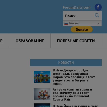
ForumDaily.com
Russian
Е
ОБРАЗОВАНИЕ
ПОЛЕЗНЫЕ СОВЕТЫ
НОВОСТИ
В Нью-Джерси пройдет
фестиваль воздушных
шаров: это зрелище стоит
увидеть хотя бы раз в
жизни
Аттракционы, история и
еда: почему вам стоит
побывать на Richmond
County Fair
В Нью-Йорке вступил в силу