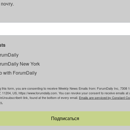
 почту.
sts
rumDaily
rumDaily New York
b with ForumDaily
g this form, you are consenting to receive Weekly News Emails from: ForumDaily Inc, 7308 1
, 11204, US, https://www.forumdaily.com. You can revoke your consent to receive emails at 
feUnsubscribe® link, found at the bottom of every email.
Emails are serviced by Constant Co
y.
Подписаться