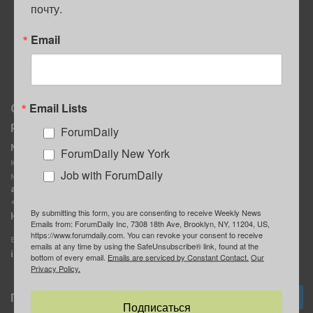
почту.
ПОЛЕЗНЫЕ СОВЕТЫ
Email
Email Lists
О нас
Мы в соцсетях
Реклама
ForumDaily
ForumDaily New York
MediaKit
Календарь событий в
ForumDaily New York
Контактное лицо:
Нью-Йорке
Job with ForumDaily
Марина Баранчук
ForumDaily
ad@forumdaily.com
ForumDailyTelegram
+1 347-604-1261
By submitting this form, you are consenting to receive Weekly News
Группа “ИЩУ СОВЕТА”
Наши рекламодатели
Emails from: ForumDaily Inc, 7308 18th Ave, Brooklyn, NY, 11204, US,
ForumDaily
https://www.forumdaily.com. You can revoke your consent to receive
E-mail редакции:
emails at any time by using the SafeUnsubscribe® link, found at the
info@forumdaily.com
bottom of every email.
Emails are serviced by Constant Contact.
Our
Privacy Policy.
Подписка
Подписаться