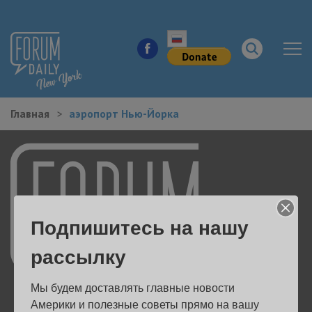
Главная
аэропорт Нью-Йорка
НОВОСТИ ГОРОДА
КУДА ПОЙТИ В ГОРОДЕ
ЗДОРОВЬЕ
Подпишитесь на нашу
РАБОТА И БИЗНЕС
рассылку
ЖИЛЬЕ
Мы будем доставлять главные новости 
ОБРАЗОВАНИЕ
Америки и полезные советы прямо на вашу 