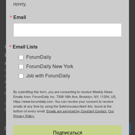
почту.
ПОЛЕЗНЫЕ СОВЕТЫ
Email
Email Lists
О нас
Мы в соцсетях
Реклама
ForumDaily
ForumDaily New York
MediaKit
Календарь событий в
ForumDaily New York
Контактное лицо:
Нью-Йорке
Job with ForumDaily
Марина Баранчук
ForumDaily
ad@forumdaily.com
ForumDailyTelegram
+1 347-604-1261
By submitting this form, you are consenting to receive Weekly News
Группа “ИЩУ СОВЕТА”
Наши рекламодатели
Emails from: ForumDaily Inc, 7308 18th Ave, Brooklyn, NY, 11204, US,
ForumDaily
https://www.forumdaily.com. You can revoke your consent to receive
E-mail редакции:
emails at any time by using the SafeUnsubscribe® link, found at the
info@forumdaily.com
bottom of every email.
Emails are serviced by Constant Contact.
Our
Privacy Policy.
Подписка
Подписаться