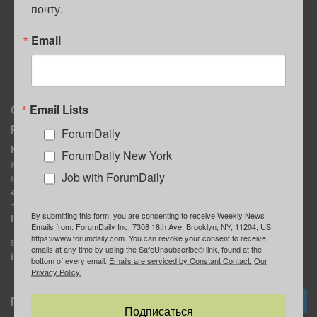
почту.
ПОЛЕЗНЫЕ СОВЕТЫ
Email
Email Lists
О нас
Мы в соцсетях
Реклама
ForumDaily
ForumDaily New York
MediaKit
Календарь событий в
ForumDaily New York
Контактное лицо:
Нью-Йорке
Job with ForumDaily
Марина Баранчук
ForumDaily
ad@forumdaily.com
ForumDailyTelegram
+1 347-604-1261
By submitting this form, you are consenting to receive Weekly News
Группа “ИЩУ СОВЕТА”
Наши рекламодатели
Emails from: ForumDaily Inc, 7308 18th Ave, Brooklyn, NY, 11204, US,
ForumDaily
https://www.forumdaily.com. You can revoke your consent to receive
E-mail редакции:
emails at any time by using the SafeUnsubscribe® link, found at the
info@forumdaily.com
bottom of every email.
Emails are serviced by Constant Contact.
Our
Privacy Policy.
Подписка
Подписаться