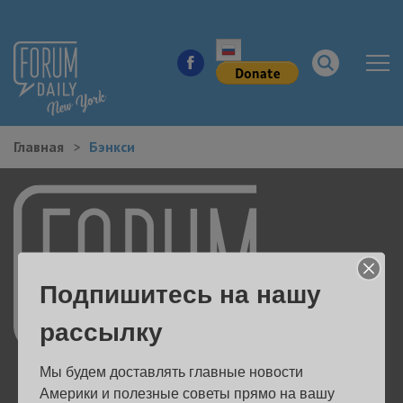
Главная
Бэнкси
НОВОСТИ ГОРОДА
КУДА ПОЙТИ В ГОРОДЕ
ЗДОРОВЬЕ
Подпишитесь на нашу
РАБОТА И БИЗНЕС
рассылку
ЖИЛЬЕ
Мы будем доставлять главные новости 
ОБРАЗОВАНИЕ
Америки и полезные советы прямо на вашу 