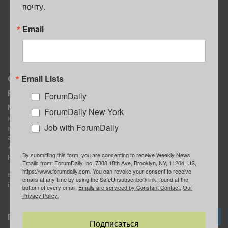
почту.
ПОЛЕЗНЫЕ СОВЕТЫ
Email
Email Lists
О нас
Мы в соцсетях
Реклама
ForumDaily
ForumDaily New York
MediaKit
Календарь событий в
ForumDaily New York
Контактное лицо:
Нью-Йорке
Job with ForumDaily
Марина Баранчук
ForumDaily
ad@forumdaily.com
ForumDailyTelegram
+1 347-604-1261
By submitting this form, you are consenting to receive Weekly News
Группа “ИЩУ СОВЕТА”
Наши рекламодатели
Emails from: ForumDaily Inc, 7308 18th Ave, Brooklyn, NY, 11204, US,
ForumDaily
https://www.forumdaily.com. You can revoke your consent to receive
E-mail редакции:
emails at any time by using the SafeUnsubscribe® link, found at the
info@forumdaily.com
bottom of every email.
Emails are serviced by Constant Contact.
Our
Privacy Policy.
Подписка
Подписаться