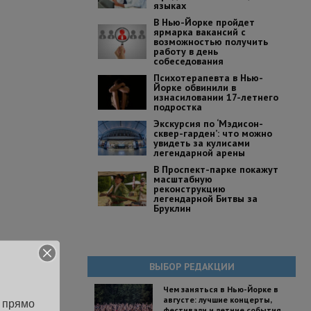
языках
В Нью-Йорке пройдет
ярмарка вакансий с
возможностью получить
работу в день
собеседования
Психотерапевта в Нью-
Йорке обвинили в
изнасиловании 17-летнего
подростка
Экскурсия по ‘Мэдисон-
сквер-гарден’: что можно
увидеть за кулисами
легендарной арены
В Проспект-парке покажут
масштабную
реконструкцию
легендарной Битвы за
Бруклин
ВЫБОР РЕДАКЦИИ
Чем заняться в Нью-Йорке в
августе: лучшие концерты,
 прямо 
фестивали и летние события