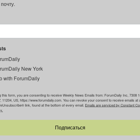
 почту.
sts
rumDaily
rumDaily New York
b with ForumDaily
g this form, you are consenting to receive Weekly News Emails from: ForumDaily Inc, 7308 1
, 11204, US, https://www.forumdaily.com. You can revoke your consent to receive emails at 
feUnsubscribe® link, found at the bottom of every email.
Emails are serviced by Constant Co
y.
Подписаться