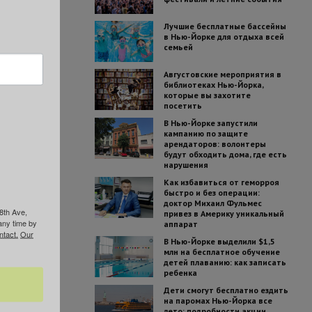
Лучшие бесплатные бассейны
в Нью-Йорке для отдыха всей
семьей
Августовские мероприятия в
библиотеках Нью-Йорка,
которые вы захотите
посетить
В Нью-Йорке запустили
кампанию по защите
арендаторов: волонтеры
будут обходить дома, где есть
нарушения
Как избавиться от геморроя
быстро и без операции:
доктор Михаил Фульмес
8th Ave,
привез в Америку уникальный
any time by
аппарат
ntact.
Our
В Нью-Йорке выделили $1,5
млн на бесплатное обучение
детей плаванию: как записать
ребенка
Дети смогут бесплатно ездить
на паромах Нью-Йорка все
лето: подробности акции