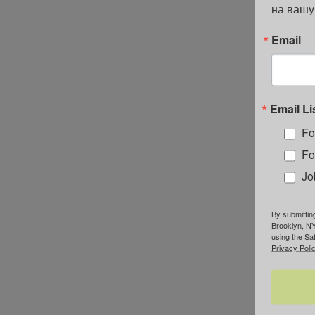
на вашу
Email
Email Li
Fo
Fo
Jo
By submittin
Brooklyn, NY
using the Sa
Privacy Polic