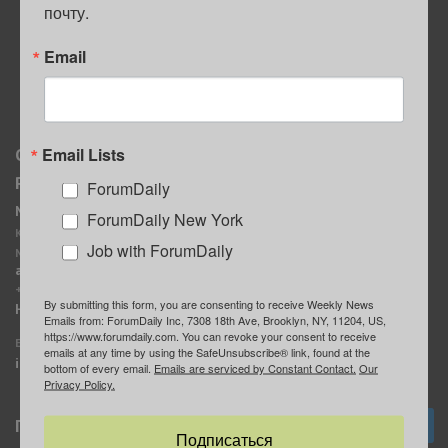
почту.
ПОЛЕЗНЫЕ СОВЕТЫ
Email
Email Lists
О нас
Мы в соцсетях
Реклама
ForumDaily
ForumDaily New York
MediaKit
Календарь событий в
ForumDaily New York
Контактное лицо:
Нью-Йорке
Job with ForumDaily
Марина Баранчук
ForumDaily
ad@forumdaily.com
ForumDailyTelegram
+1 347-604-1261
By submitting this form, you are consenting to receive Weekly News
Группа “ИЩУ СОВЕТА”
Наши рекламодатели
Emails from: ForumDaily Inc, 7308 18th Ave, Brooklyn, NY, 11204, US,
ForumDaily
https://www.forumdaily.com. You can revoke your consent to receive
E-mail редакции:
emails at any time by using the SafeUnsubscribe® link, found at the
info@forumdaily.com
bottom of every email.
Emails are serviced by Constant Contact.
Our
Privacy Policy.
Подписка
Подписаться