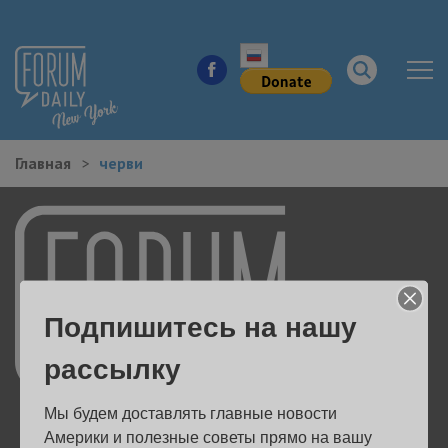
Главная
черви
НОВОСТИ ГОРОДА
КУДА ПОЙТИ В ГОРОДЕ
ЗДОРОВЬЕ
Подпишитесь на нашу
РАБОТА И БИЗНЕС
рассылку
ЖИЛЬЕ
Мы будем доставлять главные новости 
ОБРАЗОВАНИЕ
Америки и полезные советы прямо на вашу 