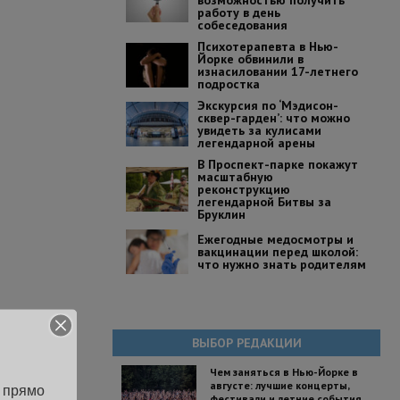
возможностью получить
работу в день
собеседования
Психотерапевта в Нью-
Йорке обвинили в
изнасиловании 17-летнего
подростка
Экскурсия по ‘Мэдисон-
сквер-гарден’: что можно
увидеть за кулисами
легендарной арены
В Проспект-парке покажут
масштабную
реконструкцию
легендарной Битвы за
Бруклин
Ежегодные медосмотры и
вакцинации перед школой:
что нужно знать родителям
ВЫБОР РЕДАКЦИИ
Чем заняться в Нью-Йорке в
августе: лучшие концерты,
 прямо 
фестивали и летние события