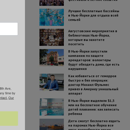
Лучшие бесплатные бассейны
в Нью-Йорке для отдыха всей
семьей
Августовские мероприятия в
библиотеках Нью-Йорка,
которые вы захотите
посетить
В Нью-Йорке запустили
кампанию по защите
арендаторов: волонтеры
будут обходить дома, где есть
нарушения
Как избавиться от геморроя
быстро и без операции:
доктор Михаил Фульмес
8th Ave,
привез в Америку уникальный
any time by
аппарат
ntact.
Our
В Нью-Йорке выделили $1,5
млн на бесплатное обучение
детей плаванию: как записать
ребенка
Дети смогут бесплатно ездить
на паромах Нью-Йорка все
лето: подробности акции