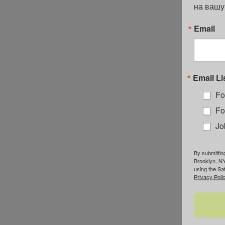
на вашу
Email
Email Li
Fo
Fo
Jo
By submittin
Brooklyn, NY
using the Sa
Privacy Polic