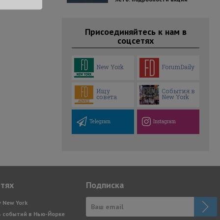
Присоединяйтесь к нам в
соцсетях
New York
ForumDaily
Ищу
События в
совета
New York
Telegram
Instagram
етях
Подписка
y New York
 событий в Нью-Йорке