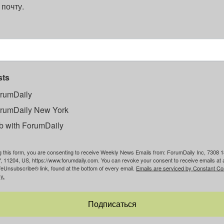
 почту.
sts
rumDaily
rumDaily New York
b with ForumDaily
g this form, you are consenting to receive Weekly News Emails from: ForumDaily Inc, 7308 1
, 11204, US, https://www.forumdaily.com. You can revoke your consent to receive emails at 
feUnsubscribe® link, found at the bottom of every email.
Emails are serviced by Constant Co
y.
Подписаться