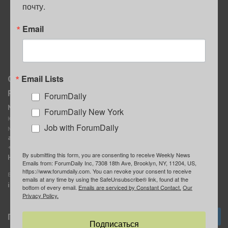
почту.
ПОЛЕЗНЫЕ СОВЕТЫ
Email
Email Lists
О нас
Мы в соцсетях
Реклама
ForumDaily
ForumDaily New York
MediaKit
Календарь событий в
ForumDaily New York
Контактное лицо:
Нью-Йорке
Job with ForumDaily
Марина Баранчук
ForumDaily
ad@forumdaily.com
ForumDailyTelegram
+1 347-604-1261
By submitting this form, you are consenting to receive Weekly News
Группа “ИЩУ СОВЕТА”
Наши рекламодатели
Emails from: ForumDaily Inc, 7308 18th Ave, Brooklyn, NY, 11204, US,
ForumDaily
https://www.forumdaily.com. You can revoke your consent to receive
E-mail редакции:
emails at any time by using the SafeUnsubscribe® link, found at the
info@forumdaily.com
bottom of every email.
Emails are serviced by Constant Contact.
Our
Privacy Policy.
Подписка
Подписаться