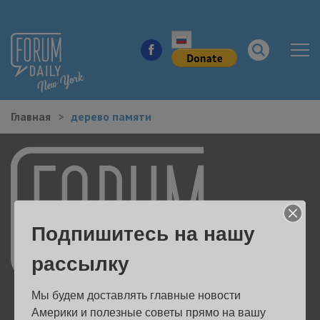
Главная
дерево памяти
НОВОСТИ ГОРОДА
КУДА ПОЙТИ В ГОРОДЕ
ЗДОРОВЬЕ
Подпишитесь на нашу
РАБОТА И БИЗНЕС
рассылку
ЖИЛЬЕ
Мы будем доставлять главные новости 
ОБРАЗОВАНИЕ
Америки и полезные советы прямо на вашу 