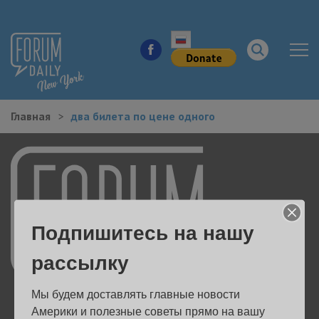
Главная
два билета по цене одного
НОВОСТИ ГОРОДА
КУДА ПОЙТИ В ГОРОДЕ
ЗДОРОВЬЕ
Подпишитесь на нашу
РАБОТА И БИЗНЕС
рассылку
ЖИЛЬЕ
Мы будем доставлять главные новости 
ОБРАЗОВАНИЕ
Америки и полезные советы прямо на вашу 