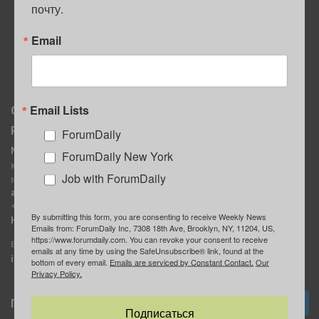
почту.
ПОЛЕЗНЫЕ СОВЕТЫ
Email
Email Lists
О нас
Мы в соцсетях
Реклама
ForumDaily
ForumDaily New York
MediaKit
Календарь событий в
ForumDaily New York
Контактное лицо:
Нью-Йорке
Job with ForumDaily
Марина Баранчук
ForumDaily
ad@forumdaily.com
ForumDailyTelegram
+1 347-604-1261
By submitting this form, you are consenting to receive Weekly News
Группа “ИЩУ СОВЕТА”
Наши рекламодатели
Emails from: ForumDaily Inc, 7308 18th Ave, Brooklyn, NY, 11204, US,
ForumDaily
https://www.forumdaily.com. You can revoke your consent to receive
E-mail редакции:
emails at any time by using the SafeUnsubscribe® link, found at the
info@forumdaily.com
bottom of every email.
Emails are serviced by Constant Contact.
Our
Privacy Policy.
Подписка
Подписаться