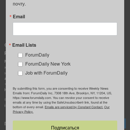
почту.
ПОЛЕЗНЫЕ СОВЕТЫ
Email
Email Lists
О нас
Мы в соцсетях
Реклама
ForumDaily
ForumDaily New York
MediaKit
Календарь событий в
ForumDaily New York
Контактное лицо:
Нью-Йорке
Job with ForumDaily
Марина Баранчук
ForumDaily
ad@forumdaily.com
ForumDailyTelegram
+1 347-604-1261
By submitting this form, you are consenting to receive Weekly News
Группа “ИЩУ СОВЕТА”
Наши рекламодатели
Emails from: ForumDaily Inc, 7308 18th Ave, Brooklyn, NY, 11204, US,
ForumDaily
https://www.forumdaily.com. You can revoke your consent to receive
E-mail редакции:
emails at any time by using the SafeUnsubscribe® link, found at the
info@forumdaily.com
bottom of every email.
Emails are serviced by Constant Contact.
Our
Privacy Policy.
Подписка
Подписаться