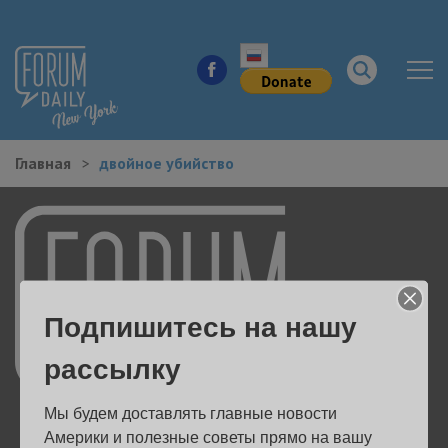
Главная
двойное убийство
НОВОСТИ ГОРОДА
КУДА ПОЙТИ В ГОРОДЕ
ЗДОРОВЬЕ
Подпишитесь на нашу
РАБОТА И БИЗНЕС
рассылку
ЖИЛЬЕ
Мы будем доставлять главные новости 
ОБРАЗОВАНИЕ
Америки и полезные советы прямо на вашу 