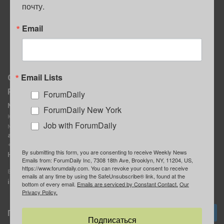
почту.
ПОЛЕЗНЫЕ СОВЕТЫ
Email
Email Lists
О нас
Мы в соцсетях
Реклама
ForumDaily
ForumDaily New York
MediaKit
Календарь событий в
ForumDaily New York
Контактное лицо:
Нью-Йорке
Job with ForumDaily
Марина Баранчук
ForumDaily
ad@forumdaily.com
ForumDailyTelegram
+1 347-604-1261
By submitting this form, you are consenting to receive Weekly News
Группа “ИЩУ СОВЕТА”
Наши рекламодатели
Emails from: ForumDaily Inc, 7308 18th Ave, Brooklyn, NY, 11204, US,
ForumDaily
https://www.forumdaily.com. You can revoke your consent to receive
E-mail редакции:
emails at any time by using the SafeUnsubscribe® link, found at the
info@forumdaily.com
bottom of every email.
Emails are serviced by Constant Contact.
Our
Privacy Policy.
Подписка
Подписаться