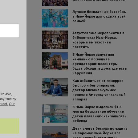
Лучшие бесплатные бассейны
в Нью-Йорке для отдыха всей
семьей
Августовские мероприятия в
библиотеках Нью-Йорка,
которые вы захотите
посетить
В Нью-Йорке запустили
кампанию по защите
арендаторов: волонтеры
будут обходить дома, где есть
нарушения
Как избавиться от геморроя
быстро и без операции:
доктор Михаил Фульмес
8th Ave,
привез в Америку уникальный
any time by
аппарат
ntact.
Our
В Нью-Йорке выделили $1,5
млн на бесплатное обучение
детей плаванию: как записать
ребенка
Дети смогут бесплатно ездить
на паромах Нью-Йорка все
лето: подробности акции