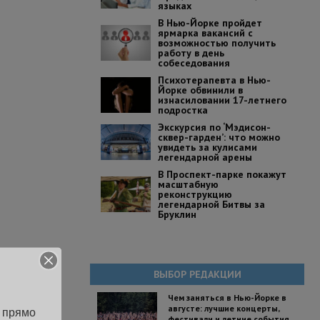
языках
В Нью-Йорке пройдет
ярмарка вакансий с
возможностью получить
работу в день
собеседования
Психотерапевта в Нью-
Йорке обвинили в
изнасиловании 17-летнего
подростка
Экскурсия по ‘Мэдисон-
сквер-гарден’: что можно
увидеть за кулисами
легендарной арены
В Проспект-парке покажут
масштабную
реконструкцию
легендарной Битвы за
Бруклин
ВЫБОР РЕДАКЦИИ
Чем заняться в Нью-Йорке в
августе: лучшие концерты,
 прямо 
фестивали и летние события