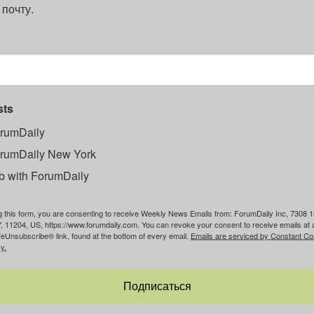
 почту.
sts
rumDaily
rumDaily New York
b with ForumDaily
g this form, you are consenting to receive Weekly News Emails from: ForumDaily Inc, 7308 1
, 11204, US, https://www.forumdaily.com. You can revoke your consent to receive emails at 
feUnsubscribe® link, found at the bottom of every email.
Emails are serviced by Constant Co
y.
Подписаться