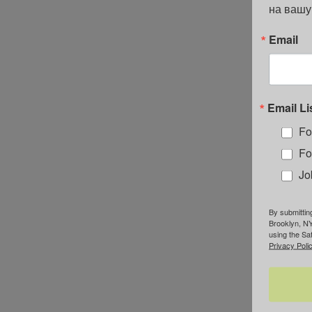
на вашу
Email
Email Li
Fo
Fo
Jo
By submittin
Brooklyn, NY
using the Sa
Privacy Polic