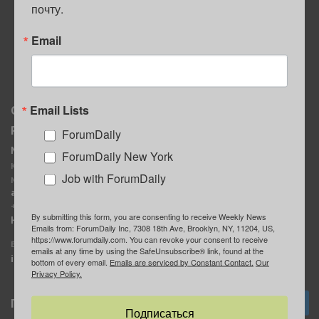
почту.
ПОЛЕЗНЫЕ СОВЕТЫ
Email
Email Lists
О нас
Мы в соцсетях
Реклама
ForumDaily
ForumDaily New York
MediaKit
Календарь событий в
ForumDaily New York
Контактное лицо:
Нью-Йорке
Job with ForumDaily
Марина Баранчук
ForumDaily
ad@forumdaily.com
ForumDailyTelegram
+1 347-604-1261
By submitting this form, you are consenting to receive Weekly News
Группа “ИЩУ СОВЕТА”
Наши рекламодатели
Emails from: ForumDaily Inc, 7308 18th Ave, Brooklyn, NY, 11204, US,
ForumDaily
https://www.forumdaily.com. You can revoke your consent to receive
E-mail редакции:
emails at any time by using the SafeUnsubscribe® link, found at the
info@forumdaily.com
bottom of every email.
Emails are serviced by Constant Contact.
Our
Privacy Policy.
Подписка
Подписаться