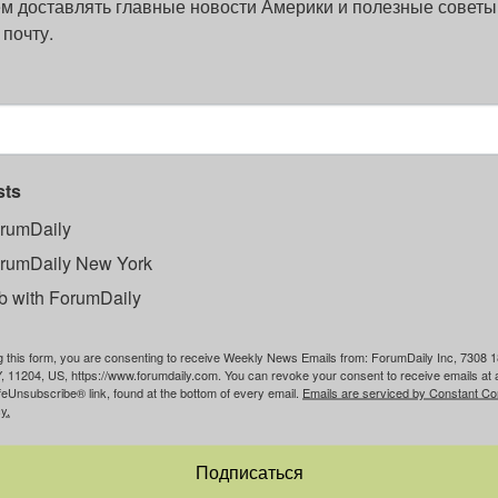
м доставлять главные новости Америки и полезные советы
 почту.
sts
rumDaily
rumDaily New York
b with ForumDaily
g this form, you are consenting to receive Weekly News Emails from: ForumDaily Inc, 7308 1
, 11204, US, https://www.forumdaily.com. You can revoke your consent to receive emails at 
feUnsubscribe® link, found at the bottom of every email.
Emails are serviced by Constant Co
y.
Подписаться