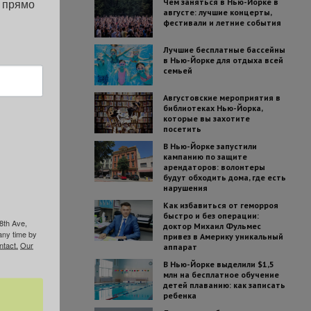
 прямо 
Чем заняться в Нью-Йорке в
августе: лучшие концерты,
фестивали и летние события
Лучшие бесплатные бассейны
в Нью-Йорке для отдыха всей
семьей
Августовские мероприятия в
библиотеках Нью-Йорка,
которые вы захотите
посетить
В Нью-Йорке запустили
кампанию по защите
арендаторов: волонтеры
будут обходить дома, где есть
нарушения
Как избавиться от геморроя
быстро и без операции:
8th Ave,
доктор Михаил Фульмес
any time by
привез в Америку уникальный
ntact.
Our
аппарат
В Нью-Йорке выделили $1,5
млн на бесплатное обучение
детей плаванию: как записать
ребенка