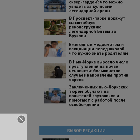
сквер-гарден’: что можно
увидеть за кулисами
легендарной арены
В Проспект-парке покажут
масштабную
реконструкцию
легендарной Битвы за
Бруклин
Ежегодные медосмотры и
вакцинации перед школой:
что нужно знать родителям
В Нью-Йорке выросло число
преступлений на почве
ненависти: большинство
случаев направлены против
евреев
Заключенных нью-йоркских
тюрем обучают на
водителей грузовиков и
помогают с работой после
освобождения
ВЫБОР РЕДАКЦИИ