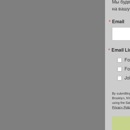
Мы буде
на вашу
Email
Email Li
Fo
Fo
Jo
By submittin
Brooklyn, NY
using the Sa
Privacy Polic