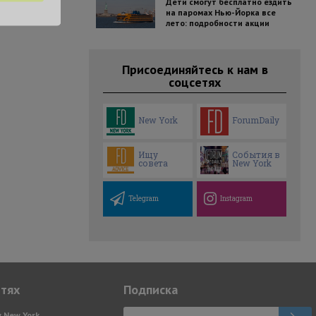
Дети смогут бесплатно ездить
на паромах Нью-Йорка все
лето: подробности акции
Присоединяйтесь к нам в
соцсетях
New York
ForumDaily
Ищу
События в
совета
New York
Telegram
Instagram
етях
Подписка
y New York