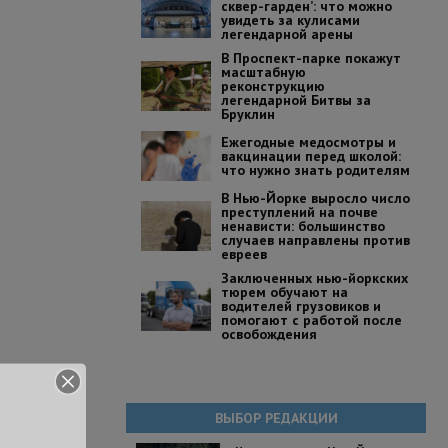
сквер-гарден’: что можно
увидеть за кулисами
легендарной арены
В Проспект-парке покажут
масштабную
реконструкцию
легендарной Битвы за
Бруклин
Ежегодные медосмотры и
вакцинации перед школой:
что нужно знать родителям
В Нью-Йорке выросло число
преступлений на почве
ненависти: большинство
случаев направлены против
евреев
Заключенных нью-йоркских
тюрем обучают на
водителей грузовиков и
помогают с работой после
освобождения
ВЫБОР РЕДАКЦИИ