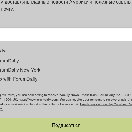
м доставлять главные новости Америки и полезные советы
 почту.
sts
rumDaily
rumDaily New York
b with ForumDaily
g this form, you are consenting to receive Weekly News Emails from: ForumDaily Inc, 7308 1
, 11204, US, https://www.forumdaily.com. You can revoke your consent to receive emails at 
feUnsubscribe® link, found at the bottom of every email.
Emails are serviced by Constant Co
y.
Подписаться