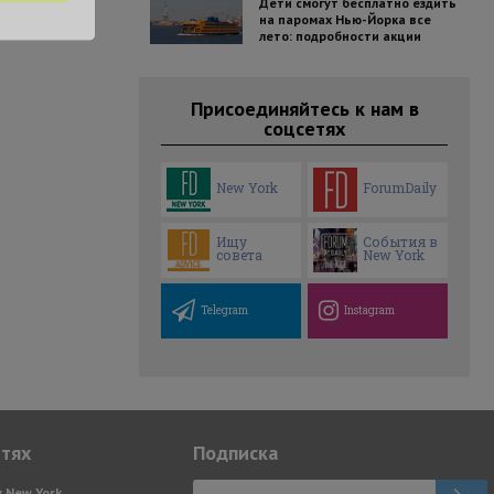
Дети смогут бесплатно ездить
на паромах Нью-Йорка все
лето: подробности акции
Присоединяйтесь к нам в
соцсетях
New York
ForumDaily
Ищу
События в
совета
New York
Telegram
Instagram
етях
Подписка
y New York