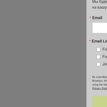
Мы буде
на вашу
Email
Email Li
Fo
Fo
Jo
By submittin
Brooklyn, NY
using the Sa
Privacy Polic