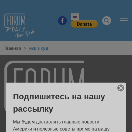
Главная
иск в суд
НОВОСТИ ГОРОДА
КУДА ПОЙТИ В ГОРОДЕ
ЗДОРОВЬЕ
Подпишитесь на нашу
РАБОТА И БИЗНЕС
рассылку
ЖИЛЬЕ
Мы будем доставлять главные новости 
ОБРАЗОВАНИЕ
Америки и полезные советы прямо на вашу 