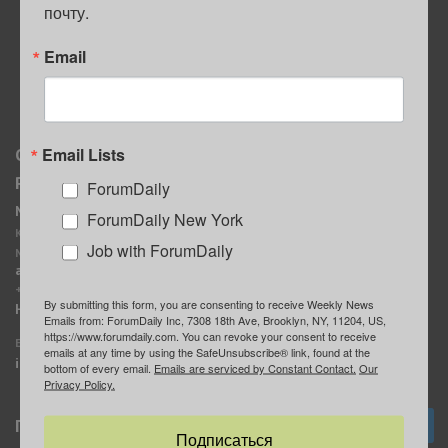
почту.
ПОЛЕЗНЫЕ СОВЕТЫ
Email
Email Lists
О нас
Мы в соцсетях
Реклама
ForumDaily
ForumDaily New York
MediaKit
Календарь событий в
ForumDaily New York
Контактное лицо:
Нью-Йорке
Job with ForumDaily
Марина Баранчук
ForumDaily
ad@forumdaily.com
ForumDailyTelegram
+1 347-604-1261
By submitting this form, you are consenting to receive Weekly News
Группа “ИЩУ СОВЕТА”
Наши рекламодатели
Emails from: ForumDaily Inc, 7308 18th Ave, Brooklyn, NY, 11204, US,
ForumDaily
https://www.forumdaily.com. You can revoke your consent to receive
E-mail редакции:
emails at any time by using the SafeUnsubscribe® link, found at the
info@forumdaily.com
bottom of every email.
Emails are serviced by Constant Contact.
Our
Privacy Policy.
Подписка
Подписаться