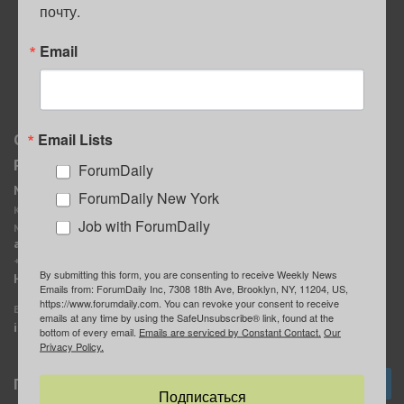
почту.
ПОЛЕЗНЫЕ СОВЕТЫ
Email
Email Lists
О нас
Мы в соцсетях
Реклама
ForumDaily
ForumDaily New York
MediaKit
Календарь событий в
ForumDaily New York
Контактное лицо:
Нью-Йорке
Job with ForumDaily
Марина Баранчук
ForumDaily
ad@forumdaily.com
ForumDailyTelegram
+1 347-604-1261
By submitting this form, you are consenting to receive Weekly News
Группа “ИЩУ СОВЕТА”
Наши рекламодатели
Emails from: ForumDaily Inc, 7308 18th Ave, Brooklyn, NY, 11204, US,
ForumDaily
https://www.forumdaily.com. You can revoke your consent to receive
E-mail редакции:
emails at any time by using the SafeUnsubscribe® link, found at the
info@forumdaily.com
bottom of every email.
Emails are serviced by Constant Contact.
Our
Privacy Policy.
Подписка
Подписаться