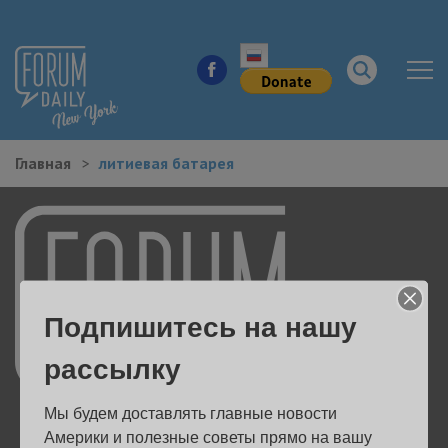
Главная
литиевая батарея
НОВОСТИ ГОРОДА
КУДА ПОЙТИ В ГОРОДЕ
ЗДОРОВЬЕ
Подпишитесь на нашу
РАБОТА И БИЗНЕС
рассылку
ЖИЛЬЕ
Мы будем доставлять главные новости 
ОБРАЗОВАНИЕ
Америки и полезные советы прямо на вашу 