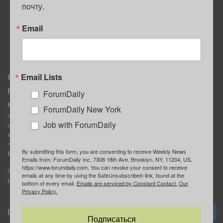
почту.
ПОЛЕЗНЫЕ СОВЕТЫ
Email
Email Lists
О нас
Мы в соцсетях
Реклама
ForumDaily
ForumDaily New York
MediaKit
Календарь событий в
ForumDaily New York
Контактное лицо:
Нью-Йорке
Job with ForumDaily
Марина Баранчук
ForumDaily
ad@forumdaily.com
ForumDailyTelegram
+1 347-604-1261
By submitting this form, you are consenting to receive Weekly News
Группа “ИЩУ СОВЕТА”
Наши рекламодатели
Emails from: ForumDaily Inc, 7308 18th Ave, Brooklyn, NY, 11204, US,
ForumDaily
https://www.forumdaily.com. You can revoke your consent to receive
E-mail редакции:
emails at any time by using the SafeUnsubscribe® link, found at the
info@forumdaily.com
bottom of every email.
Emails are serviced by Constant Contact.
Our
Privacy Policy.
Подписка
Подписаться