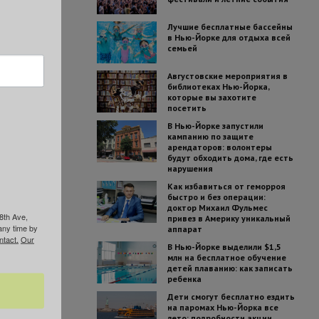
Лучшие бесплатные бассейны
в Нью-Йорке для отдыха всей
семьей
Августовские мероприятия в
библиотеках Нью-Йорка,
которые вы захотите
посетить
В Нью-Йорке запустили
кампанию по защите
арендаторов: волонтеры
будут обходить дома, где есть
нарушения
Как избавиться от геморроя
быстро и без операции:
доктор Михаил Фульмес
8th Ave,
привез в Америку уникальный
any time by
аппарат
ntact.
Our
В Нью-Йорке выделили $1,5
млн на бесплатное обучение
детей плаванию: как записать
ребенка
Дети смогут бесплатно ездить
на паромах Нью-Йорка все
лето: подробности акции