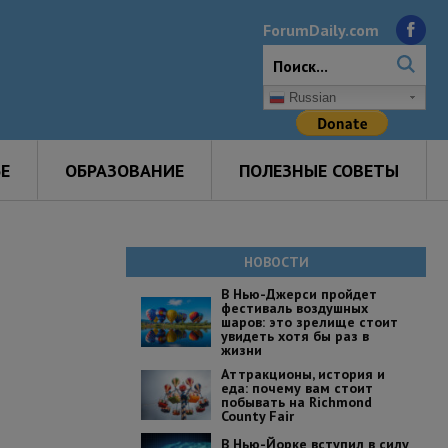
ForumDaily.com
Russian
Е
ОБРАЗОВАНИЕ
ПОЛЕЗНЫЕ СОВЕТЫ
НОВОСТИ
В Нью-Джерси пройдет
фестиваль воздушных
шаров: это зрелище стоит
увидеть хотя бы раз в
жизни
Аттракционы, история и
еда: почему вам стоит
побывать на Richmond
County Fair
В Нью-Йорке вступил в силу