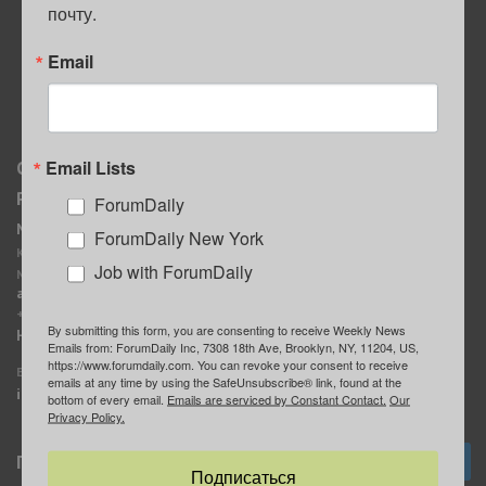
почту.
ПОЛЕЗНЫЕ СОВЕТЫ
Email
Email Lists
О нас
Мы в соцсетях
Реклама
ForumDaily
ForumDaily New York
MediaKit
Календарь событий в
ForumDaily New York
Контактное лицо:
Нью-Йорке
Job with ForumDaily
Марина Баранчук
ForumDaily
ad@forumdaily.com
ForumDailyTelegram
+1 347-604-1261
By submitting this form, you are consenting to receive Weekly News
Группа “ИЩУ СОВЕТА”
Наши рекламодатели
Emails from: ForumDaily Inc, 7308 18th Ave, Brooklyn, NY, 11204, US,
ForumDaily
https://www.forumdaily.com. You can revoke your consent to receive
E-mail редакции:
emails at any time by using the SafeUnsubscribe® link, found at the
info@forumdaily.com
bottom of every email.
Emails are serviced by Constant Contact.
Our
Privacy Policy.
Подписка
Подписаться