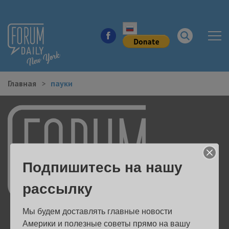
Главная
пауки
НОВОСТИ ГОРОДА
КУДА ПОЙТИ В ГОРОДЕ
ЗДОРОВЬЕ
Подпишитесь на нашу
РАБОТА И БИЗНЕС
рассылку
ЖИЛЬЕ
Мы будем доставлять главные новости 
ОБРАЗОВАНИЕ
Америки и полезные советы прямо на вашу 