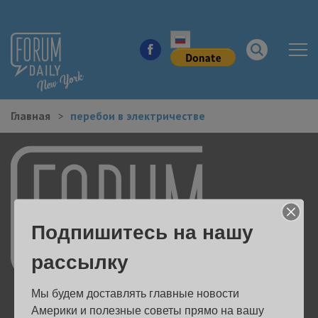
Главная
перебои в электричестве
НОВОСТИ ГОРОДА
КУДА ПОЙТИ В ГОРОДЕ
ЗДОРОВЬЕ
Подпишитесь на нашу
РАБОТА И БИЗНЕС
рассылку
ЖИЛЬЕ
Мы будем доставлять главные новости 
ОБРАЗОВАНИЕ
Америки и полезные советы прямо на вашу 