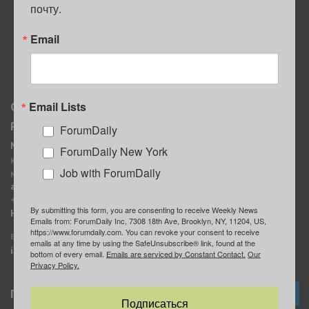
почту.
ПОЛЕЗНЫЕ СОВЕТЫ
Email
Email Lists
О нас
Мы в соцсетях
Реклама
ForumDaily
ForumDaily New York
MediaKit
Календарь событий в
ForumDaily New York
Контактное лицо:
Нью-Йорке
Job with ForumDaily
Марина Баранчук
ForumDaily
ad@forumdaily.com
ForumDailyTelegram
+1 347-604-1261
By submitting this form, you are consenting to receive Weekly News
Группа “ИЩУ СОВЕТА”
Наши рекламодатели
Emails from: ForumDaily Inc, 7308 18th Ave, Brooklyn, NY, 11204, US,
ForumDaily
https://www.forumdaily.com. You can revoke your consent to receive
E-mail редакции:
emails at any time by using the SafeUnsubscribe® link, found at the
info@forumdaily.com
bottom of every email.
Emails are serviced by Constant Contact.
Our
Privacy Policy.
Подписка
Подписаться