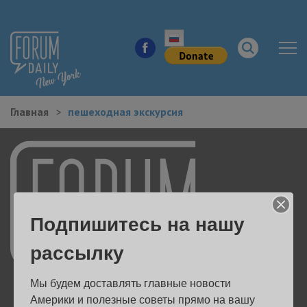
Главная
пешеходная экскурсия
НОВОСТИ ГОРОДА
КУДА ПОЙТИ В ГОРОДЕ
ЗДОРОВЬЕ
Подпишитесь на нашу
РАБОТА И БИЗНЕС
рассылку
ЖИЛЬЕ
Мы будем доставлять главные новости 
ОБРАЗОВАНИЕ
Америки и полезные советы прямо на вашу 