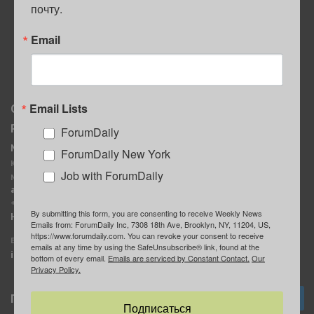
почту.
ПОЛЕЗНЫЕ СОВЕТЫ
Email
Email Lists
О нас
Мы в соцсетях
Реклама
ForumDaily
ForumDaily New York
MediaKit
Календарь событий в
ForumDaily New York
Контактное лицо:
Нью-Йорке
Job with ForumDaily
Марина Баранчук
ForumDaily
ad@forumdaily.com
ForumDailyTelegram
+1 347-604-1261
By submitting this form, you are consenting to receive Weekly News
Группа “ИЩУ СОВЕТА”
Наши рекламодатели
Emails from: ForumDaily Inc, 7308 18th Ave, Brooklyn, NY, 11204, US,
ForumDaily
https://www.forumdaily.com. You can revoke your consent to receive
E-mail редакции:
emails at any time by using the SafeUnsubscribe® link, found at the
info@forumdaily.com
bottom of every email.
Emails are serviced by Constant Contact.
Our
Privacy Policy.
Подписка
Подписаться