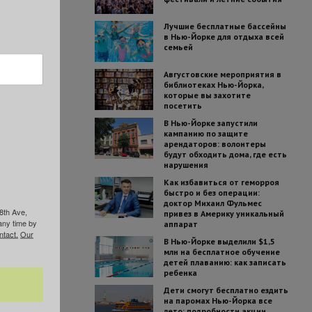
Лучшие бесплатные бассейны
в Нью-Йорке для отдыха всей
семьей
Августовские мероприятия в
библиотеках Нью-Йорка,
которые вы захотите
посетить
В Нью-Йорке запустили
кампанию по защите
арендаторов: волонтеры
будут обходить дома, где есть
нарушения
Как избавиться от геморроя
быстро и без операции:
доктор Михаил Фульмес
8th Ave,
привез в Америку уникальный
any time by
аппарат
ntact.
Our
В Нью-Йорке выделили $1,5
млн на бесплатное обучение
детей плаванию: как записать
ребенка
Дети смогут бесплатно ездить
на паромах Нью-Йорка все
лето: подробности акции