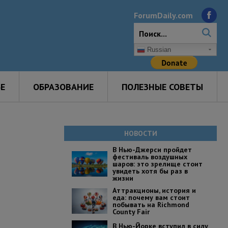
ForumDaily.com
Russian
Е
ОБРАЗОВАНИЕ
ПОЛЕЗНЫЕ СОВЕТЫ
НОВОСТИ
В Нью-Джерси пройдет
фестиваль воздушных
шаров: это зрелище стоит
увидеть хотя бы раз в
жизни
Аттракционы, история и
еда: почему вам стоит
побывать на Richmond
County Fair
В Нью-Йорке вступил в силу