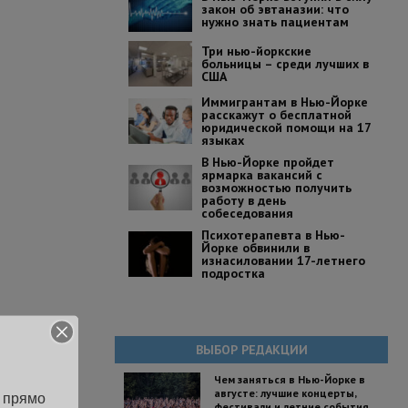
закон об эвтаназии: что
нужно знать пациентам
Три нью-йоркские
больницы – среди лучших в
США
Иммигрантам в Нью-Йорке
расскажут о бесплатной
юридической помощи на 17
языках
В Нью-Йорке пройдет
ярмарка вакансий с
возможностью получить
работу в день
собеседования
Психотерапевта в Нью-
Йорке обвинили в
изнасиловании 17-летнего
подростка
ВЫБОР РЕДАКЦИИ
Чем заняться в Нью-Йорке в
августе: лучшие концерты,
 прямо 
фестивали и летние события