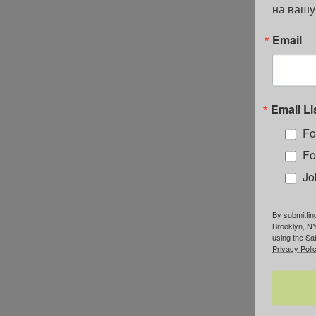
на вашу
Email
Email Li
Fo
Fo
Jo
By submittin
Brooklyn, NY
using the Sa
Privacy Polic