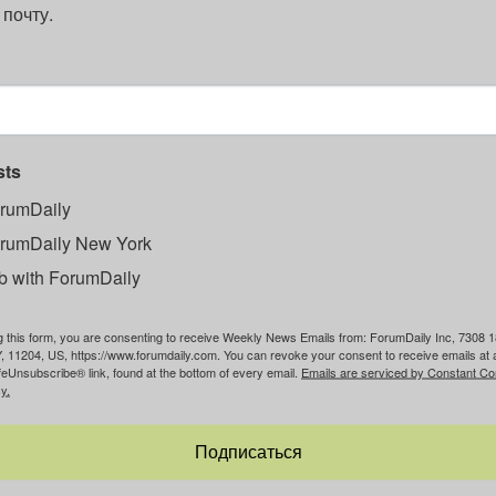
 почту.
sts
rumDaily
rumDaily New York
b with ForumDaily
g this form, you are consenting to receive Weekly News Emails from: ForumDaily Inc, 7308 1
, 11204, US, https://www.forumdaily.com. You can revoke your consent to receive emails at 
feUnsubscribe® link, found at the bottom of every email.
Emails are serviced by Constant Co
y.
Подписаться