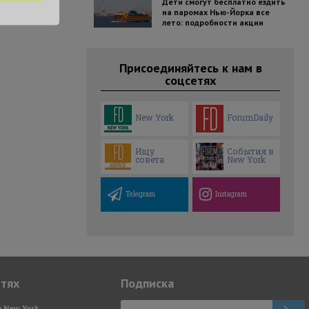
Дети смогут бесплатно ездить
на паромах Нью-Йорка все
лето: подробности акции
Присоединяйтесь к нам в
соцсетях
New York
ForumDaily
Ищу
События в
совета
New York
Telegram
Instagram
етях
Подписка
y New York