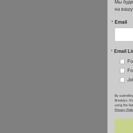
Мы буде
на вашу
Email
Email Li
Fo
Fo
Jo
By submittin
Brooklyn, NY
using the Sa
Privacy Polic