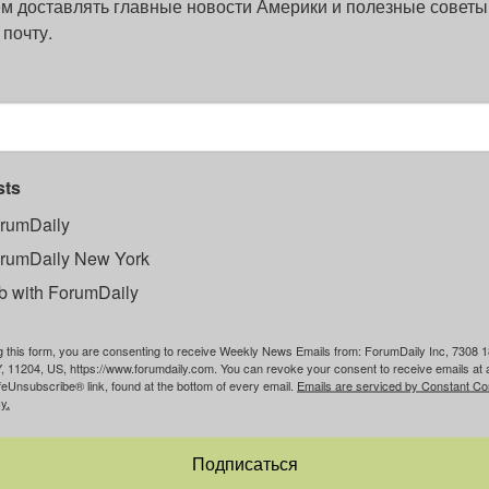
м доставлять главные новости Америки и полезные советы
 почту.
sts
rumDaily
rumDaily New York
b with ForumDaily
g this form, you are consenting to receive Weekly News Emails from: ForumDaily Inc, 7308 1
, 11204, US, https://www.forumdaily.com. You can revoke your consent to receive emails at 
feUnsubscribe® link, found at the bottom of every email.
Emails are serviced by Constant Co
y.
Подписаться