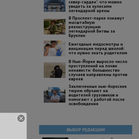
сквер-гарден’: что можно
увидеть за кулисами
легендарной арены
В Проспект-парке покажут
масштабную
реконструкцию
легендарной Битвы за
Бруклин
Ежегодные медосмотры и
вакцинации перед школой:
что нужно знать родителям
В Нью-Йорке выросло число
преступлений на почве
ненависти: большинство
случаев направлены против
евреев
Заключенных нью-йоркских
тюрем обучают на
водителей грузовиков и
помогают с работой после
освобождения
ВЫБОР РЕДАКЦИИ