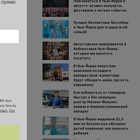
 прямо 
Чем заняться в Нью-Йорке в
августе: лучшие концерты,
фестивали и летние события
Лучшие бесплатные бассейны
в Нью-Йорке для отдыха всей
семьей
Августовские мероприятия в
библиотеках Нью-Йорка,
которые вы захотите
посетить
В Нью-Йорке запустили
кампанию по защите
арендаторов: волонтеры
будут обходить дома, где есть
нарушения
Как избавиться от геморроя
быстро и без операции:
8th Ave,
доктор Михаил Фульмес
any time by
привез в Америку уникальный
ntact.
Our
аппарат
В Нью-Йорке выделили $1,5
млн на бесплатное обучение
детей плаванию: как записать
ребенка